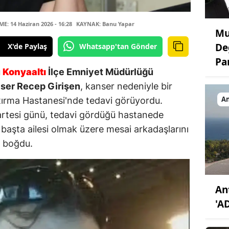
: 14 Haziran 2026 - 16:28
KAYNAK: Banu Yapar
Mu
De
X'de Paylaş
Whatsapp'tan Gönder
Par
ü
Konyaaltı
İlçe Emniyet Müdürlüğü
ser Recep Girişen
, kanser nedeniyle bir
An
tırma Hastanesi'nde tedavi görüyordu.
rtesi günü, tedavi gördüğü hastanede
 başta ailesi olmak üzere mesai arkadaşlarını
a boğdu.
An
'A