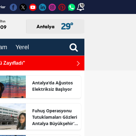
12
rlar
ltın
29
°
Antalya
,09
am
Yerel
Antalyaspor'a Yeni Spons
Antalya'da Ağustos
Elektriksiz Başlıyor
Fuhuş Operasyonu
Tutuklamaları Gözleri
Antalya Büyükşehir’e
Çevirdi