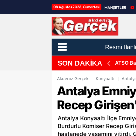
08 Ağustos 2026, Cumartesi
MANŞETLER
Resmi İlanl
SON DAKİKA
: "ATSO'nun Gücü Zayıfladı"
Muratpaşa
Akdeniz Gerçek
|
Konyaaltı
|
Antaly
Antalya Emniy
Recep Girişen
Antalya Konyaaltı İlçe Emn
Burdurlu Komiser Recep Giriş
hastanede yaşamını yitirdi. G