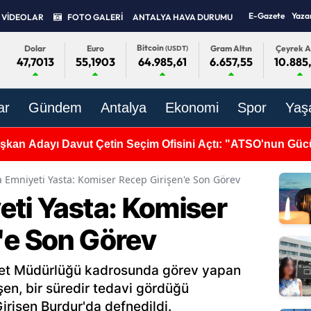
E-Gazete
Yaza
VİDEOLAR
FOTO GALERİ
ANTALYA HAVA DURUMU
Bitcoin
Dolar
Euro
Gram Altın
Çeyrek A
(USDT)
47,7013
55,1903
6.657,55
10.885
64.985,61
ar
Gündem
Antalya
Ekonomi
Spor
Yaş
'da Dengeler Değişti: 34 Üyenin 10’u Yeni Parti’de!
a Emniyeti Yasta: Komiser Recep Girişen'e Son Görev
eti Yasta: Komiser
'e Son Görev
iyet Müdürlüğü kadrosunda görev yapan
en, bir süredir tedavi gördüğü
irişen Burdur'da defnedildi.