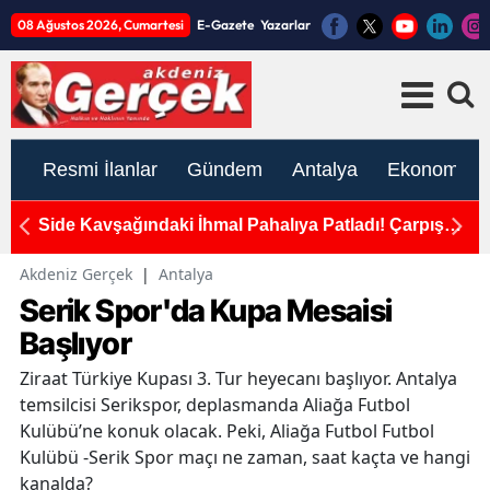
08 Ağustos 2026, Cumartesi
E-Gazete
Yazarlar
Resmi İlanlar
Gündem
Antalya
Ekonomi
alar
Side Kavşağındaki İhmal Pahalıya Patladı! Çarpışma
A
Anı Kamerada
G
Akdeniz Gerçek
|
Antalya
Serik Spor'da Kupa Mesaisi
Başlıyor
Ziraat Türkiye Kupası 3. Tur heyecanı başlıyor. Antalya
temsilcisi Serikspor, deplasmanda Aliağa Futbol
Kulübü’ne konuk olacak. Peki, Aliağa Futbol Futbol
Kulübü -Serik Spor maçı ne zaman, saat kaçta ve hangi
kanalda?