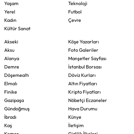
Yaşam
Teknoloji
Yerel
Futbol
Kadın
Çevre
Kültür Sanat
Akseki
Köşe Yazarları
Aksu
Foto Galeriler
Alanya
Manşetler Sayfası
Demre
İstanbul Borsası
Döşemealtı
Döviz Kurları
Elmalı
Altın Fiyatları
Finike
Kripto Fiyatları
Gazipaşa
Nöbetçi Eczaneler
Gündoğmuş
Hava Durumu
İbradı
Künye
Kaş
İletişim
Kemer
Gizlilik İlkeleri