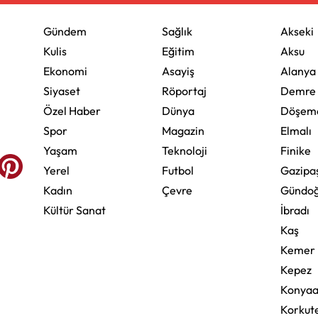
Gündem
Sağlık
Akseki
Kulis
Eğitim
Aksu
Ekonomi
Asayiş
Alanya
Siyaset
Röportaj
Demre
Özel Haber
Dünya
Döşeme
Spor
Magazin
Elmalı
Yaşam
Teknoloji
Finike
Yerel
Futbol
Gazipa
Kadın
Çevre
Gündo
Kültür Sanat
İbradı
Kaş
Kemer
Kepez
Konyaa
Korkute