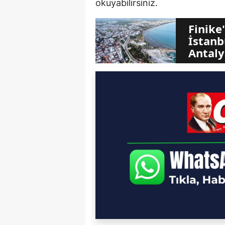
okuyabilirsiniz.
Finike
İstanb
Antaly