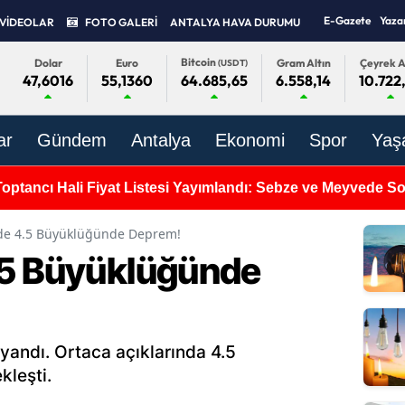
E-Gazete
Yaza
VİDEOLAR
FOTO GALERİ
ANTALYA HAVA DURUMU
Bitcoin
Dolar
Euro
Gram Altın
Çeyrek A
(USDT)
47,6016
55,1360
6.558,14
10.722
64.685,65
ar
Gündem
Antalya
Ekonomi
Spor
Yaş
Toptancı Hali Fiyat Listesi Yayımlandı: Sebze ve Meyvede 
’de 4.5 Büyüklüğünde Deprem!
.5 Büyüklüğünde
yandı. Ortaca açıklarında 4.5
leşti.