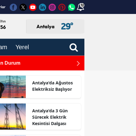
12
rlar
ltın
29
°
Antalya
,56
am
Yerel
Son Durum
TBMM'de Kabul Edildi: Gaz
Antalya'da Ağustos
Elektriksiz Başlıyor
Antalya'da 3 Gün
Sürecek Elektrik
Kesintisi Dalgası