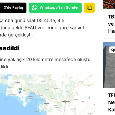
X'de Paylaş
Whatsapp'tan Gönder
TB
şamba günü saat 05.45’te, 4.5
ve
na geldi. AFAD verilerine göre sarsıntı,
Ha
nde gerçekleşti.
sedildi
Sp
ine yaklaşık 20 kilometre mesafede oluştu.
ildi.
TF
Ne
Kal