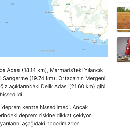
a Adası (18.14 km), Marmaris’teki Yılancık
i Sarıgerme (19.74 km), Ortaca’nın Mergenli
iz açıklarındaki Delik Adası (21.60 km) gibi
issedildi.
kın deprem kentte hissedilmedi. Ancak
erindeki deprem riskine dikkat çekiyor.
arılarını aşağıdaki haberimizden