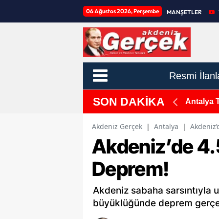
06 Ağustos 2026, Perşembe
MANŞETLER
Resmi İlanl
SON DAKİKA
 Altına Alındı
Antalya 
Akdeniz Gerçek
|
Antalya
|
Akdeniz
Akdeniz’de 4
Deprem!
Akdeniz sabaha sarsıntıyla u
büyüklüğünde deprem gerçek