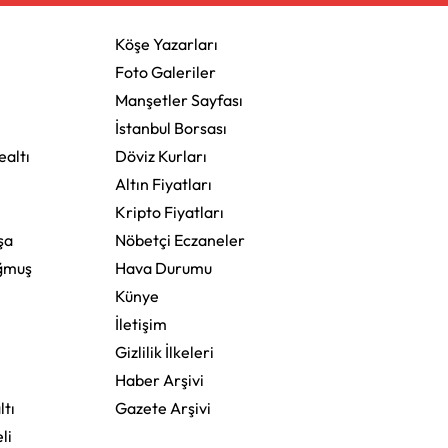
Köşe Yazarları
Foto Galeriler
Manşetler Sayfası
İstanbul Borsası
altı
Döviz Kurları
Altın Fiyatları
Kripto Fiyatları
şa
Nöbetçi Eczaneler
ğmuş
Hava Durumu
Künye
İletişim
Gizlilik İlkeleri
Haber Arşivi
ltı
Gazete Arşivi
li