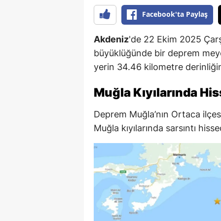
Facebook'ta Paylaş
Akdeniz
'de 22 Ekim 2025 Çar
büyüklüğünde bir deprem meyda
yerin 34.46 kilometre derinliği
Muğla Kıyılarında His
Deprem Muğla’nın Ortaca ilçes
Muğla kıyılarında sarsıntı hissed