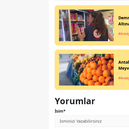
Demre
Altın
#Antal
Antal
Meyv
#Antal
Yorumlar
İsim*