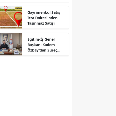
Gayrimenkul Satış
İcra Dairesi'nden
Taşınmaz Satışı
Eğitim-İş Genel
Başkanı Kadem
Özbay'dan Süreç
Tepkisi: "Kapalı
Kapılar Ardından
Uzlaşı Çıkmaz"