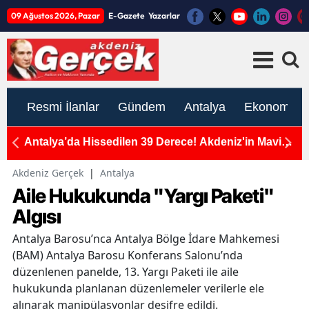
09 Ağustos 2026, Pazar
E-Gazete
Yazarlar
Resmi İlanlar
Gündem
Antalya
Ekonomi
vi
Antalya Elmalı’da Üretici Tarlasına Kayıkla Gidecek
G
P
Akdeniz Gerçek
|
Antalya
Aile Hukukunda "Yargı Paketi"
Algısı
Antalya Barosu’nca Antalya Bölge İdare Mahkemesi
(BAM) Antalya Barosu Konferans Salonu’nda
düzenlenen panelde, 13. Yargı Paketi ile aile
hukukunda planlanan düzenlemeler verilerle ele
alınarak manipülasyonlar deşifre edildi.