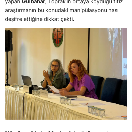
yapan
Gülbahar
, Toprak’ın ortaya koyduğu titiz
araştırmanın bu konudaki manipülasyonu nasıl
deşifre ettiğine dikkat çekti.