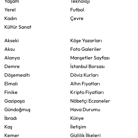
Yaşam
Teknoloji
Yerel
Futbol
Kadın
Çevre
Kültür Sanat
Akseki
Köşe Yazarları
Aksu
Foto Galeriler
Alanya
Manşetler Sayfası
Demre
İstanbul Borsası
Döşemealtı
Döviz Kurları
Elmalı
Altın Fiyatları
Finike
Kripto Fiyatları
Gazipaşa
Nöbetçi Eczaneler
Gündoğmuş
Hava Durumu
İbradı
Künye
Kaş
İletişim
Kemer
Gizlilik İlkeleri