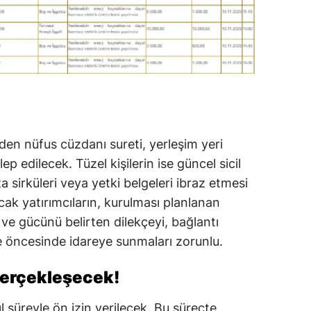
rden nüfus cüzdanı sureti, yerleşim yeri
p edilecek. Tüzel kişilerin ise güncel sicil
za sirküleri veya yetki belgeleri ibraz etmesi
acak yatırımcıların, kurulması planlanan
ü ve gücünü belirten dilekçeyi, bağlantı
le öncesinde idareye sunmaları zorunlu.
 Gerçekleşecek!
ıl süreyle ön izin verilecek. Bu süreçte