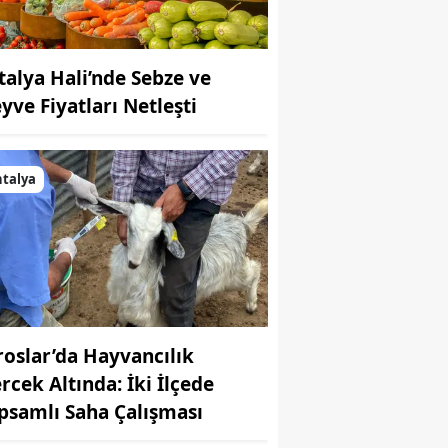
talya Hali’nde Sebze ve
yve Fiyatları Netleşti
talya
roslar’da Hayvancılık
rcek Altında: İki İlçede
psamlı Saha Çalışması