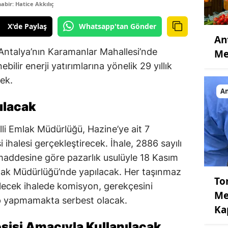
bir: Hatice Akkılıç
X'de Paylaş
Whatsapp'tan Gönder
An
Antalya’nın Karamanlar Mahallesi’nde
Me
bilir enerji yatırımlarına yönelik 29 yıllık
cek.
An
ılacak
lli Emlak Müdürlüğü, Hazine’ye ait 7
i ihalesi gerçekleştirecek. İhale, 2886 sayılı
maddesine göre pazarlık usulüyle 18 Kasım
mlak Müdürlüğü’nde yapılacak. Her taşınmaz
To
rilecek ihalede komisyon, gerekçesini
Me
pıp yapmamakta serbest olacak.
Ka
Tesisi Amacıyla Kullanılacak