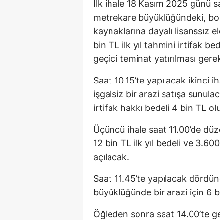
İlk ihale 18 Kasım 2025 günü sa
metrekare büyüklüğündeki, boş v
kaynaklarına dayalı lisanssız e
bin TL ilk yıl tahmini irtifak b
geçici teminat yatırılması gerek
Saat 10.15’te yapılacak ikinci 
işgalsiz bir arazi satışa sunula
irtifak hakkı bedeli 4 bin TL ol
Üçüncü ihale saat 11.00’de düz
12 bin TL ilk yıl bedeli ve 3.60
açılacak.
Saat 11.45’te yapılacak dördü
büyüklüğünde bir arazi için 6 b
Öğleden sonra saat 14.00’te ge