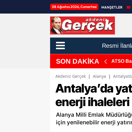
08 Ağustos 2026, Cumartesi
MANŞETLER
Resmi İlanl
SON DAKİKA
: "ATSO'nun Gücü Zayıfladı"
Muratpaşa
Akdeniz Gerçek
|
Alanya
|
Antalya’da
Antalya’da yatı
enerji ihaleleri
Alanya Milli Emlak Müdürlüğ
için yenilenebilir enerji yatı