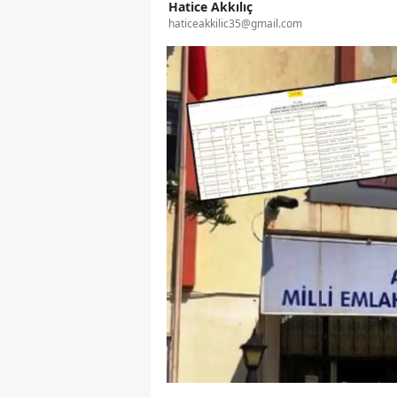
Hatice Akkılıç
haticeakkilic35@gmail.com