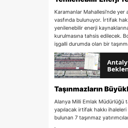
Karamanlar Mahallesi’nde yer a
vasfında bulunuyor. İrtifak hakk
yenilenebilir enerji kaynaklarına
kurulmasına tahsis edilecek. Boş
işgalli durumda olan bir taşınma
Antaly
Beklen
Taşınmazların Büyüklü
Alanya Milli Emlak Müdürlüğü 
yapılacak irtifak hakkı ihalel
bulunan 7 taşınmaz yatırımcılar