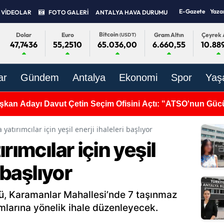
E-Gazete
Yaza
VİDEOLAR
FOTO GALERİ
ANTALYA HAVA DURUMU
Bitcoin
Dolar
Euro
Gram Altın
Çeyrek 
(USDT)
47,7436
55,2510
6.660,55
10.88
65.036,00
ar
Gündem
Antalya
Ekonomi
Spor
Yaş
'da Dengeler Değişti: 34 Üyenin 10’u Yeni Parti’de!
 yatırımcılar için yeşil enerji ihaleleri başlıyor
rımcılar için yeşil
 başlıyor
ü, Karamanlar Mahallesi’nde 7 taşınmaz
rımlarına yönelik ihale düzenleyecek.