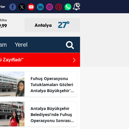
12
rlar
Altın
27
°
Antalya
9,99
am
Yerel
Antalyaspor'a Yeni Spons
Fuhuş Operasyonu
Tutuklamaları Gözleri
Antalya Büyükşehir’e
Çevirdi
Antalya Büyükşehir
Belediyesi’nde Fuhuş
Operasyonu Sonrası
İlk Adım