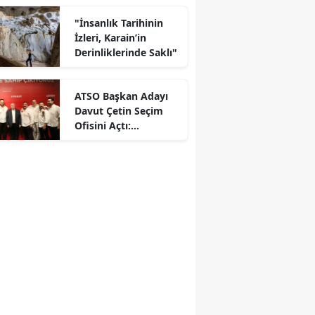
"İnsanlık Tarihinin
İzleri, Karain’in
Derinliklerinde Saklı"
ATSO Başkan Adayı
Davut Çetin Seçim
Ofisini Açtı:
"ATSO'nun Gücü
Zayıfladı"