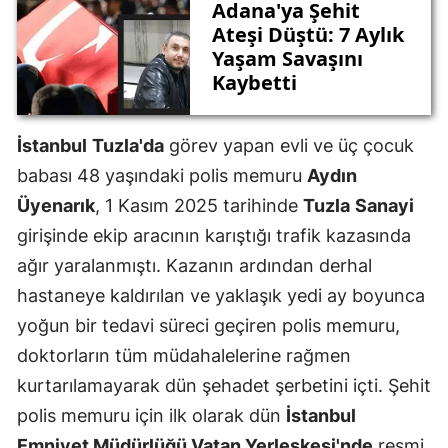
Adana'ya Şehit
Ateşi Düştü: 7 Aylık
Yaşam Savaşını
Kaybetti
İstanbul
Tuzla'da
görev yapan evli ve üç çocuk
babası 48 yaşındaki polis memuru
Aydın
Üyenarık
, 1 Kasım 2025 tarihinde
Tuzla
Sanayi
girişinde ekip aracının karıştığı trafik kazasında
ağır yaralanmıştı. Kazanın ardından derhal
hastaneye kaldırılan ve yaklaşık yedi ay boyunca
yoğun bir tedavi süreci geçiren polis memuru,
doktorların tüm müdahalelerine rağmen
kurtarılamayarak dün şehadet şerbetini içti. Şehit
polis memuru için ilk olarak dün
İstanbul
Emniyet Müdürlüğü Vatan Yerleşkesi'nde
resmi