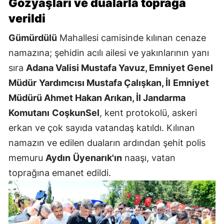
Gözyaşları ve dualarla toprağa
verildi
Gümürdülü
Mahallesi camisinde kılınan cenaze
namazına; şehidin acılı ailesi ve yakınlarının yanı
sıra
Adana Valisi Mustafa Yavuz, Emniyet Genel
Müdür
Yardımcısı Mustafa Çalışkan, İl
Emniyet
Müdürü Ahmet Hakan Arıkan, İl Jandarma
Komutanı
CoşkunSel
, kent protokolü, askeri
erkan ve çok sayıda vatandaş katıldı. Kılınan
namazın ve edilen duaların ardından şehit polis
memuru
Aydın
Üyenarık'ın
naaşı, vatan
toprağına emanet edildi.