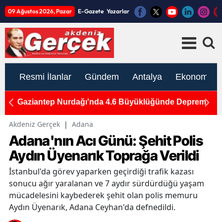
09 Ağustos 2026, Pazar
E-Gazete
Yazarlar
Resmi İlanlar
Gündem
Antalya
Ekonomi
si
Gaziantep Nurdağı'nda 4.6 Büyüklüğünde Deprem
Ö
Ay
Akdeniz Gerçek
|
Adana
Adana'nın Acı Günü: Şehit Polis
Aydın Üyenarık Toprağa Verildi
İstanbul'da görev yaparken geçirdiği trafik kazası
sonucu ağır yaralanan ve 7 aydır sürdürdüğü yaşam
mücadelesini kaybederek şehit olan polis memuru
Aydın Üyenarık, Adana Ceyhan'da defnedildi.