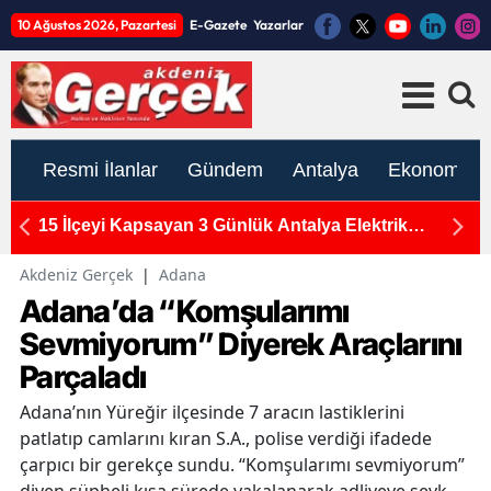
10 Ağustos 2026, Pazartesi
E-Gazete
Yazarlar
Resmi İlanlar
Gündem
Antalya
Ekonomi
n
15 İlçeyi Kapsayan 3 Günlük Antalya Elektrik
M
Kesintisi: 10-11-12 Ağustos Programı Açıklandı
Ka
Akdeniz Gerçek
|
Adana
Adana’da “Komşularımı
Sevmiyorum” Diyerek Araçlarını
Parçaladı
Adana’nın Yüreğir ilçesinde 7 aracın lastiklerini
patlatıp camlarını kıran S.A., polise verdiği ifadede
çarpıcı bir gerekçe sundu. “Komşularımı sevmiyorum”