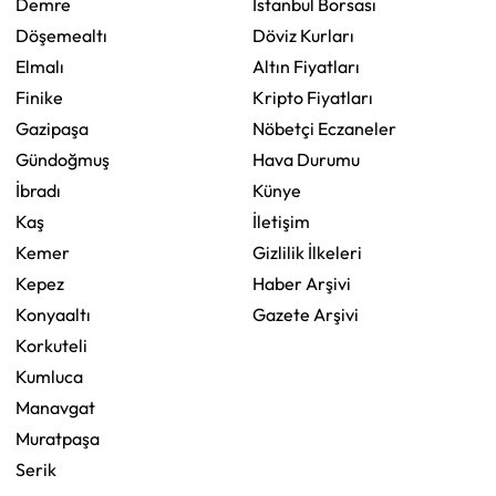
Demre
İstanbul Borsası
Döşemealtı
Döviz Kurları
Elmalı
Altın Fiyatları
Finike
Kripto Fiyatları
Gazipaşa
Nöbetçi Eczaneler
Gündoğmuş
Hava Durumu
İbradı
Künye
Kaş
İletişim
Kemer
Gizlilik İlkeleri
Kepez
Haber Arşivi
Konyaaltı
Gazete Arşivi
Korkuteli
Kumluca
Manavgat
Muratpaşa
Serik