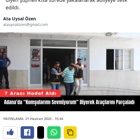
diyen şüpheli kısa sürede yakalanarak adliyeye sevk
edildi.
Ata Uysal Özen
atauysalozen@gmail.com
YAYINLAMA: 21 Haziran 2025 - 15:44