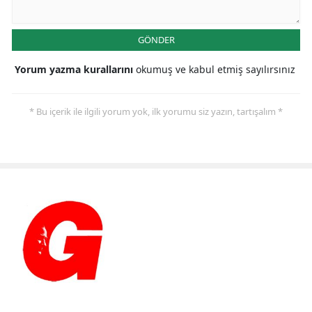
GÖNDER
Yorum yazma kurallarını
okumuş ve kabul etmiş sayılırsınız
* Bu içerik ile ilgili yorum yok, ilk yorumu siz yazın, tartışalım *