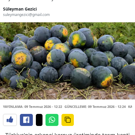
Süleyman Gezici
suleymangezici@gmail.com
YAYINLAMA: 09 Temmuz 2026 - 12:22
GÜNCELLEME: 09 Temmuz 2026 - 12:24
KAY