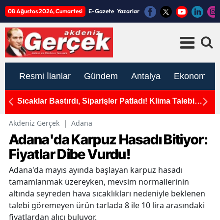
08 Ağustos 2026, Cumartesi
E-Gazete
Yazarlar
Resmi İlanlar
Gündem
Antalya
Ekonomi
okak
Sıcaklar Bastırdı, Siparişler Patladı! Klima Talebi
An
e Son
Yüzde 171 Arttı
Akdeniz Gerçek
|
Adana
Adana'da Karpuz Hasadı Bitiyor:
Fiyatlar Dibe Vurdu!
Adana'da mayıs ayında başlayan karpuz hasadı
tamamlanmak üzereyken, mevsim normallerinin
altında seyreden hava sıcaklıkları nedeniyle beklenen
talebi göremeyen ürün tarlada 8 ile 10 lira arasındaki
fiyatlardan alıcı buluyor.