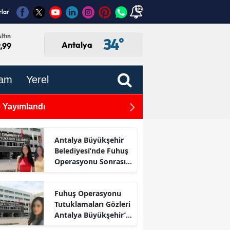
12
rlar
ltın
34
°
Antalya
,99
am
Yerel
 Yayımlandı
Minikler Direksiyon Başına 
Antalya Büyükşehir
Belediyesi’nde Fuhuş
Operasyonu Sonrası
İlk Adım
Fuhuş Operasyonu
Tutuklamaları Gözleri
Antalya Büyükşehir’e
Çevirdi