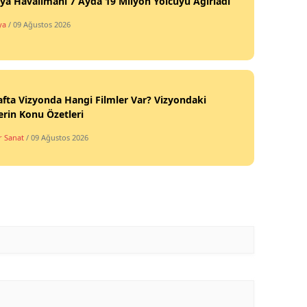
ya Havalimanı 7 Ayda 19 Milyon Yolcuyu Ağırladı
ya
/ 09 Ağustos 2026
fta Vizyonda Hangi Filmler Var? Vizyondaki
erin Konu Özetleri
r Sanat
/ 09 Ağustos 2026