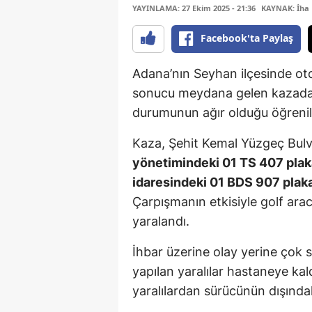
YAYINLAMA: 27 Ekim 2025 - 21:36
KAYNAK: İha
Facebook'ta Paylaş
Adana’nın Seyhan ilçesinde otom
sonucu meydana gelen kazada 3 
durumunun ağır olduğu öğrenil
Kaza, Şehit Kemal Yüzgeç Bulva
yönetimindeki 01 TS 407 pla
idaresindeki 01 BDS 907 plakalı
Çarpışmanın etkisiyle golf ara
yaralandı.
İhbar üzerine olay yerine çok s
yapılan yaralılar hastaneye kald
yaralılardan sürücünün dışındak