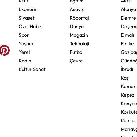
Kulis
Eğitim
Aksu
Ekonomi
Asayiş
Alanya
Siyaset
Röportaj
Demre
Özel Haber
Dünya
Döşeme
Spor
Magazin
Elmalı
Yaşam
Teknoloji
Finike
Yerel
Futbol
Gazipa
Kadın
Çevre
Gündo
Kültür Sanat
İbradı
Kaş
Kemer
Kepez
Konyaa
Korkute
Kumluc
Manav