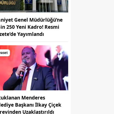
niyet Genel Müdürlüğü’ne
Bin 250 Yeni Kadro! Resmi
zete’de Yayımlandı
yaset
tuklanan Menderes
lediye Başkanı İlkay Çiçek
revinden Uzaklaştırıldı