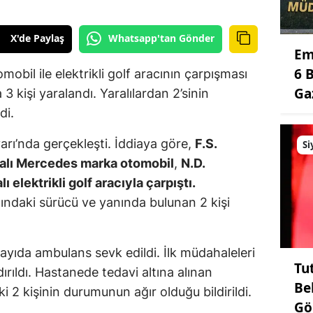
X'de Paylaş
Whatsapp'tan Gönder
Em
6 
obil ile elektrikli golf aracının çarpışması
Ga
kişi yaralandı. Yaralılardan 2’sinin
di.
rı’nda gerçekleşti. İddiaya göre,
F.S.
Si
kalı Mercedes marka otomobil
,
N.D.
 elektrikli golf aracıyla çarpıştı.
cındaki sürücü ve yanında bulunan 2 kişi
ayıda ambulans sevk edildi. İlk müdahaleleri
Tu
ırıldı. Hastanede tedavi altına alınan
Be
i 2 kişinin durumunun ağır olduğu bildirildi.
Gö