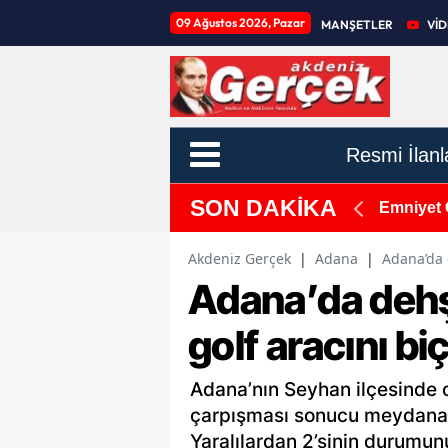
09 Ağustos 2026, Pazar
MANŞETLER
Vİ
Resmi İlanl
SON DAKİKA
adı
Emniyet 
Akdeniz Gerçek
|
Adana
|
Adana’da d
Adana’da dehş
golf aracını biç
Adana’nın Seyhan ilçesinde ot
çarpışması sonucu meydana g
Yaralılardan 2’sinin durumun