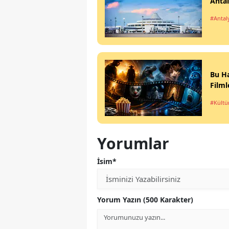
Antal
#Antal
Bu Ha
Filml
#Kültü
Yorumlar
İsim*
Yorum Yazın (500 Karakter)