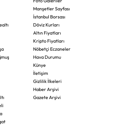
Foto Galeriler
Manşetler Sayfası
İstanbul Borsası
altı
Döviz Kurları
Altın Fiyatları
Kripto Fiyatları
şa
Nöbetçi Eczaneler
ğmuş
Hava Durumu
Künye
İletişim
Gizlilik İlkeleri
Haber Arşivi
ltı
Gazete Arşivi
li
a
gat