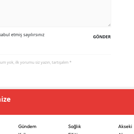
abul etmiş sayılırsınız
GÖNDER
yorum yok, ilk yorumu siz yazın, tartışalım *
mize
Gündem
Sağlık
Akseki