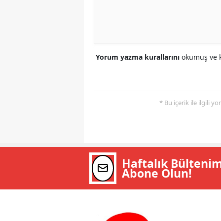
Yorum yazma kurallarını
okumuş ve k
* Bu içerik ile ilgili 
Haftalık Bülteni
Abone Olun!