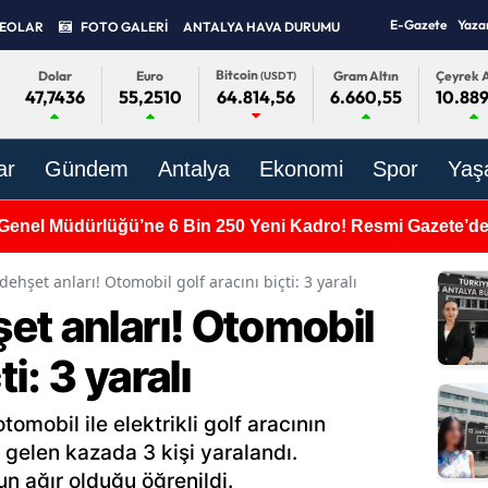
E-Gazete
Yaza
DEOLAR
FOTO GALERİ
ANTALYA HAVA DURUMU
Bitcoin
Dolar
Euro
Gram Altın
Çeyrek A
(USDT)
47,7436
55,2510
6.660,55
10.889
64.814,56
ar
Gündem
Antalya
Ekonomi
Spor
Yaş
Genel Müdürlüğü’ne 6 Bin 250 Yeni Kadro! Resmi Gazete’de
ehşet anları! Otomobil golf aracını biçti: 3 yaralı
et anları! Otomobil
ti: 3 yaralı
omobil ile elektrikli golf aracının
elen kazada 3 kişi yaralandı.
un ağır olduğu öğrenildi.