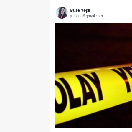
Buse Yeşil
yslbuse@gmail.com