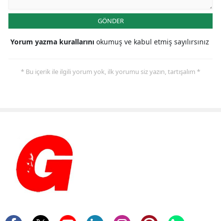
GÖNDER
Yorum yazma kurallarını
okumuş ve kabul etmiş sayılırsınız
* Bu içerik ile ilgili yorum yok, ilk yorumu siz yazın, tartışalım *