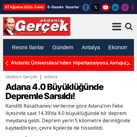
07 Ağustos 2026, Cuma
E-Gazete
Yazarlar
Resmi İlanlar
Gündem
Antalya
Ekonomi
alı
Akdeniz Üniversitesi'nden Hipertansiyona Avrupa
A
Patenti: Uluslararası Tıp Başarısı
V
Akdeniz Gerçek
|
Adana
Adana 4.0 Büyüklüğünde
Depremle Sarsıldı!
Kandilli Rasathanesi verilerine göre Adana’nın Feke
ilçesinde saat 14.39’da 4.0 büyüklüğünde bir deprem
meydana geldi. Deprem yerin 5 kilometre derinliğinde
kaydedilirken, çevre ilçelerde de hissedildi.