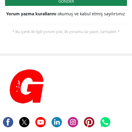
GÖNDER
Yorum yazma kurallarını
okumuş ve kabul etmiş sayılırsınız
* Bu içerik ile ilgili yorum yok, ilk yorumu siz yazın, tartışalım *