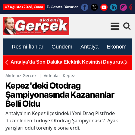
07 Ağustos 2026, Cuma
E-Gazete
Yazarlar
Resmi İlanlar
Gündem
Antalya
Ekonomi
nce
Antalya'da Son Dakika Elektrik Kesintisi Duyurusu:
YE
7-8-9 Ağustos Programı Açıklandı
s
d
Akdeniz Gerçek
|
Videolar
Kepez
Kepez'deki Otodrag
Şampiyonasında Kazananlar
Belli Oldu
Antalya'nın Kepez ilçesindeki Yeni Drag Pisti'nde
düzenlenen Türkiye Otodrag Şampiyonası 2. Ayak
yarışları ödül töreniyle sona erdi.