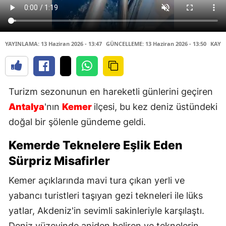
YAYINLAMA: 13 Haziran 2026 - 13:47
GÜNCELLEME: 13 Haziran 2026 - 13:50
KAYNA
Turizm sezonunun en hareketli günlerini geçiren
Antalya
'nın
Kemer
ilçesi, bu kez deniz üstündeki
doğal bir şölenle gündeme geldi.
Kemerde Teknelere Eşlik Eden
Sürpriz Misafirler
Kemer açıklarında mavi tura çıkan yerli ve
yabancı turistleri taşıyan gezi tekneleri ile lüks
yatlar, Akdeniz'in sevimli sakinleriyle karşılaştı.
Deniz yüzeyinde aniden beliren ve teknelerin