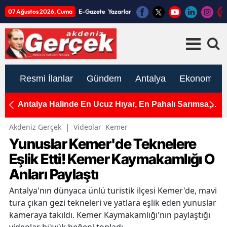
07 Ağustos 2026, Cuma
E-Gazete
Yazarlar
Resmi İlanlar
Gündem
Antalya
Ekonomi
e
Antalya Halinde En Ucuz Hıyar, En Pahalı Sarımsak
A
ve Yeşil Soğan
Ç
Akdeniz Gerçek
|
Videolar
Kemer
Yunuslar Kemer'de Teknelere
Eşlik Etti! Kemer Kaymakamlığı O
Anları Paylaştı
Antalya'nın dünyaca ünlü turistik ilçesi Kemer'de, mavi
tura çıkan gezi tekneleri ve yatlara eşlik eden yunuslar
kameraya takıldı. Kemer Kaymakamlığı'nın paylaştığı