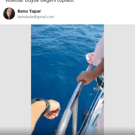
videolar büyük beğeni topladı.
Banu Yapar
banubute@gmail.com