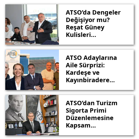
ATSO’da Dengeler
Değişiyor mu?
Reşat Güney
Kulisleri
Hareketlendirdi
ATSO Adaylarına
Aile Sürprizi:
Kardeşe ve
Kayınbiradere
Değil Rakibe
Destek!
ATSO’dan Turizm
Sigorta Primi
Düzenlemesine
Kapsam
Genişletme Talebi