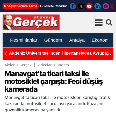
07 Ağustos 2026, Cuma
E-Gazete
Yazarlar
Resmi İlanlar
Gündem
Antalya
Ekonomi
pa
Aliye Coşar'dan Manavgat GES Tepkisi: Geçit
A
Vermeyeceğiz!
T
Akdeniz Gerçek
|
Videolar
Gündem
Manavgat'ta ticari taksi ile
motosiklet çarpıştı: Feci düşüş
kamerada
Manavgat'ta ticari taksi ile motosikletin karıştığı trafik
kazasında motosiklet sürücüsü yaralandı. Kaza anı
güvenlik kamerasına yansıdı.