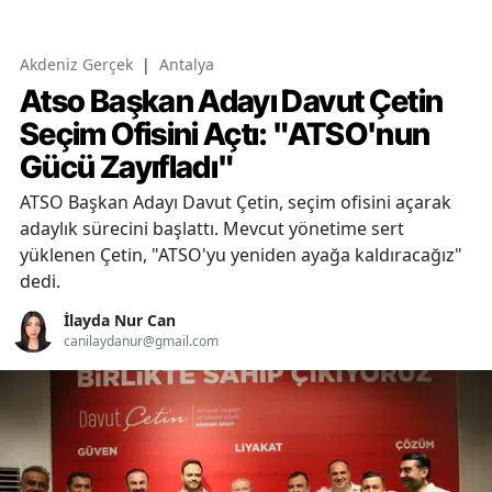
Akdeniz Gerçek
|
Antalya
Atso Başkan Adayı Davut Çetin
Seçim Ofisini Açtı: "ATSO'nun
Gücü Zayıfladı"
ATSO Başkan Adayı Davut Çetin, seçim ofisini açarak
adaylık sürecini başlattı. Mevcut yönetime sert
yüklenen Çetin, "ATSO'yu yeniden ayağa kaldıracağız"
dedi.
İlayda Nur Can
canilaydanur@gmail.com