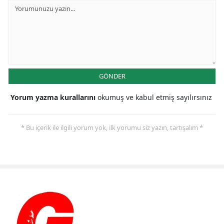
GÖNDER
Yorum yazma kurallarını
okumuş ve kabul etmiş sayılırsınız
* Bu içerik ile ilgili yorum yok, ilk yorumu siz yazın, tartışalım *