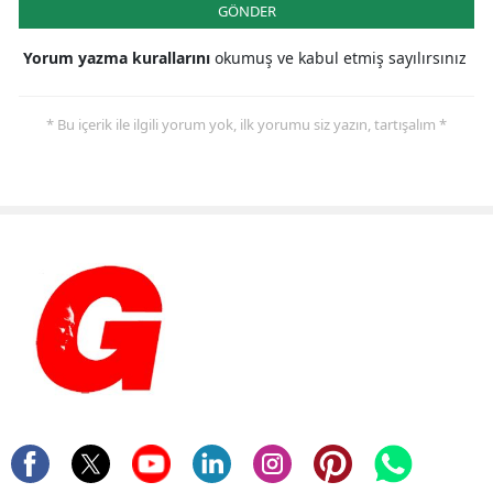
GÖNDER
Yorum yazma kurallarını
okumuş ve kabul etmiş sayılırsınız
* Bu içerik ile ilgili yorum yok, ilk yorumu siz yazın, tartışalım *