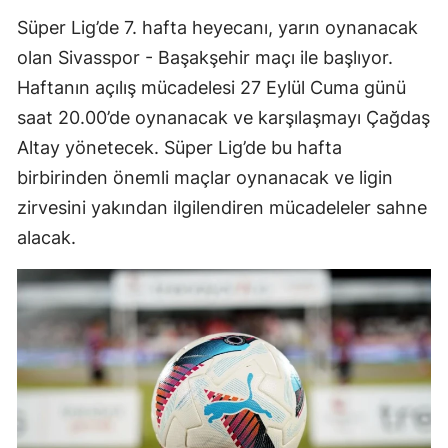
Süper Lig’de 7. hafta heyecanı, yarın oynanacak
olan Sivasspor - Başakşehir maçı ile başlıyor.
Haftanın açılış mücadelesi 27 Eylül Cuma günü
saat 20.00’de oynanacak ve karşılaşmayı Çağdaş
Altay yönetecek. Süper Lig’de bu hafta
birbirinden önemli maçlar oynanacak ve ligin
zirvesini yakından ilgilendiren mücadeleler sahne
alacak.