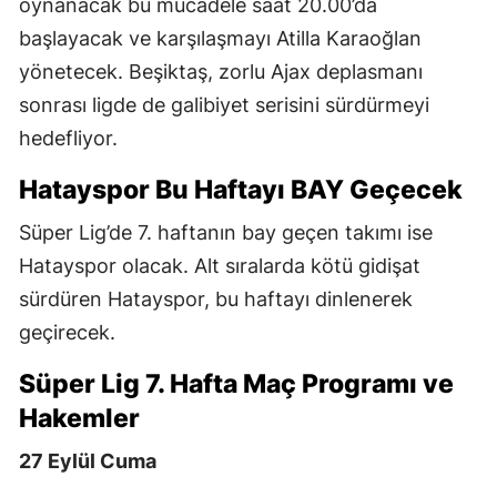
oynanacak bu mücadele saat 20.00’da
başlayacak ve karşılaşmayı Atilla Karaoğlan
yönetecek. Beşiktaş, zorlu Ajax deplasmanı
sonrası ligde de galibiyet serisini sürdürmeyi
hedefliyor.
Hatayspor Bu Haftayı BAY Geçecek
Süper Lig’de 7. haftanın bay geçen takımı ise
Hatayspor olacak. Alt sıralarda kötü gidişat
sürdüren Hatayspor, bu haftayı dinlenerek
geçirecek.
Süper Lig 7. Hafta Maç Programı ve
Hakemler
27 Eylül Cuma