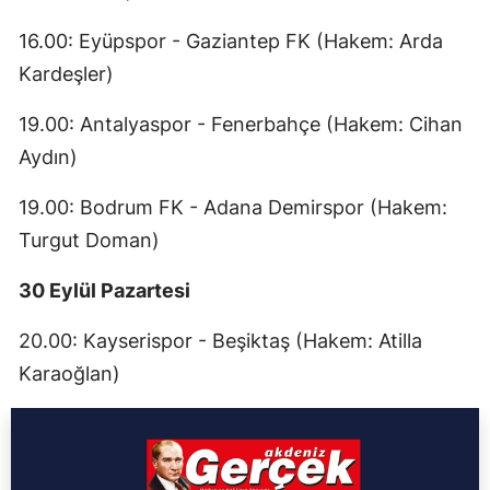
16.00: Eyüpspor - Gaziantep FK (Hakem: Arda
Kardeşler)
19.00: Antalyaspor - Fenerbahçe (Hakem: Cihan
Aydın)
19.00: Bodrum FK - Adana Demirspor (Hakem:
Turgut Doman)
30 Eylül Pazartesi
20.00: Kayserispor - Beşiktaş (Hakem: Atilla
Karaoğlan)