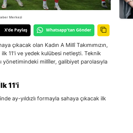
aber Merkezi
X'de Paylaş
Whatsapp'tan Gönder
haya çıkacak olan Kadın A Millî Takımımızın,
lk 11'i ve yedek kulübesi netleşti. Teknik
yönetimindeki millîler, galibiyet parolasıyla
lk 11'i
nde ay-yıldızlı formayla sahaya çıkacak ilk