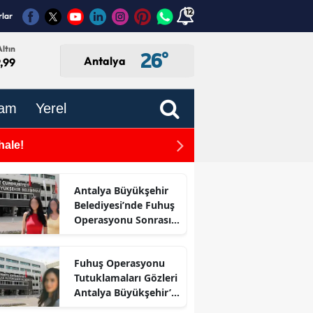
12
rlar
ltın
26
°
Antalya
,99
am
Yerel
hale!
Manavgat Belediyesi Taşa
Son Durum
su
Antalya Büyükşehir
Belediyesi’nde Fuhuş
Operasyonu Sonrası
İlk Adım
Fuhuş Operasyonu
Tutuklamaları Gözleri
Antalya Büyükşehir’e
Çevirdi