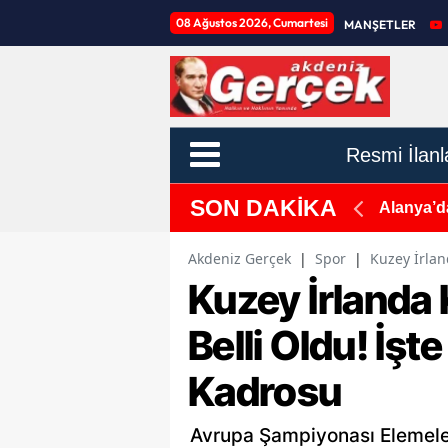
08 Ağustos 2026, Cumartesi
MANŞETLER
Resmi İlanl
SON DAKİKA
 Hattında Bunaltıcı Hava, O İlçelerde Sağanak
Alanya’da
Akdeniz Gerçek
|
Spor
|
Kuzey İrlan
Kuzey İrlanda K
Belli Oldu! İşt
Kadrosu
Avrupa Şampiyonası Elemeler