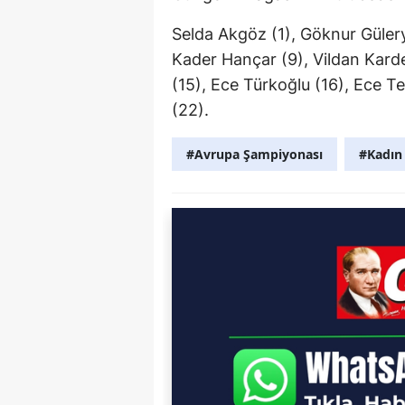
Selda Akgöz (1), Göknur Gülery
Kader Hançar (9), Vildan Karde
(15), Ece Türkoğlu (16), Ece T
(22).
#Avrupa Şampiyonası
#Kadın 