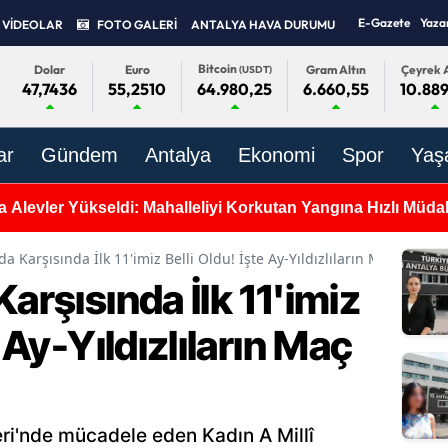
E-Gazete
Yaza
VİDEOLAR
FOTO GALERİ
ANTALYA HAVA DURUMU
Bitcoin
Dolar
Euro
Gram Altın
Çeyrek A
(USDT)
47,7436
55,2510
6.660,55
10.889
64.980,25
ar
Gündem
Antalya
Ekonomi
Spor
Yaş
 Alevler Yükseldi: Mahalleliyi Korkutan Yangına Hızlı Müda
da Karşısında İlk 11'imiz Belli Oldu! İşte Ay-Yıldızlıların Maç Kadro
arşısında İlk 11'imiz
e Ay-Yıldızlıların Maç
i'nde mücadele eden Kadın A Millî