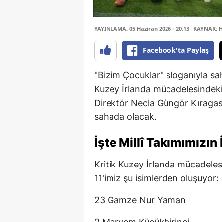
YAYINLAMA: 05 Haziran 2026 - 20:13
KAYNAK: H
Facebook'ta Paylaş
"Bizim Çocuklar" sloganıyla sa
Kuzey İrlanda mücadelesindeki i
Direktör Necla Güngör Kıragası 
sahada olacak.
İşte Millî Takımımızın İ
Kritik Kuzey İrlanda mücadelesi
11'imiz şu isimlerden oluşuyor:
23 Gamze Nur Yaman
2 Meryem Küçükbirinci