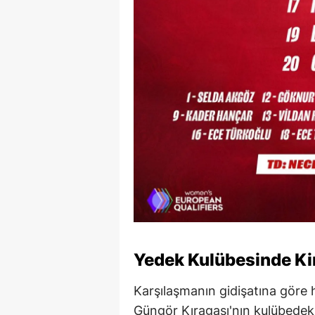
Yedek Kulübesinde Ki
Karşılaşmanın gidişatına göre
Güngör Kıragası'nın kulübedeki 