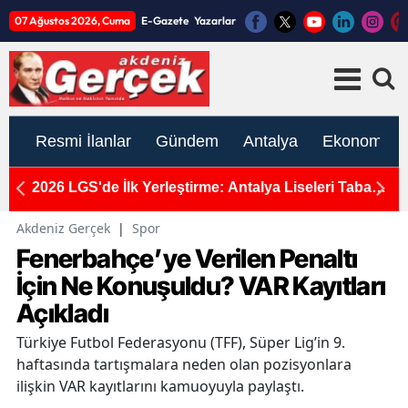
07 Ağustos 2026, Cuma
E-Gazete
Yazarlar
Resmi İlanlar
Gündem
Antalya
Ekonomi
t
2026 LGS'de İlk Yerleştirme: Antalya Liseleri Taban
Ya
Puanları Tam Liste Belli Oldu
N
Akdeniz Gerçek
|
Spor
Fenerbahçe’ye Verilen Penaltı
İçin Ne Konuşuldu? VAR Kayıtları
Açıkladı
Türkiye Futbol Federasyonu (TFF), Süper Lig’in 9.
haftasında tartışmalara neden olan pozisyonlara
ilişkin VAR kayıtlarını kamuoyuyla paylaştı.