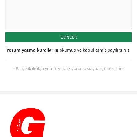
GÖNDER
Yorum yazma kurallarını
okumuş ve kabul etmiş sayılırsınız
* Bu içerik ile ilgili yorum yok, ilk yorumu siz yazın, tartışalım *