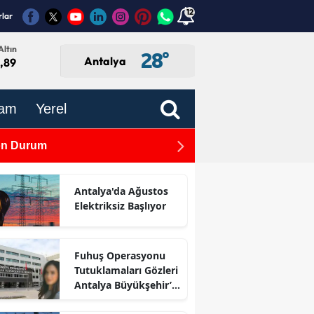
12
rlar
Altın
28
°
Antalya
5,89
am
Yerel
Son Durum
TBMM'de Kabul Edildi: Gaz
Antalya'da Ağustos
Elektriksiz Başlıyor
Fuhuş Operasyonu
Tutuklamaları Gözleri
Antalya Büyükşehir’e
Çevirdi