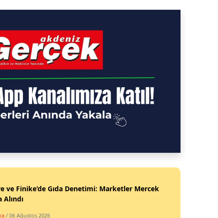
 ve Finike’de Gıda Denetimi: Marketler Mercek
a Alındı
ya
/ 06 Ağustos 2026