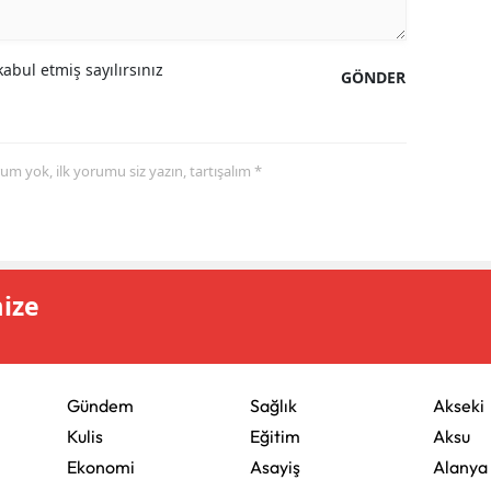
abul etmiş sayılırsınız
GÖNDER
yorum yok, ilk yorumu siz yazın, tartışalım *
mize
Gündem
Sağlık
Akseki
Kulis
Eğitim
Aksu
Ekonomi
Asayiş
Alanya