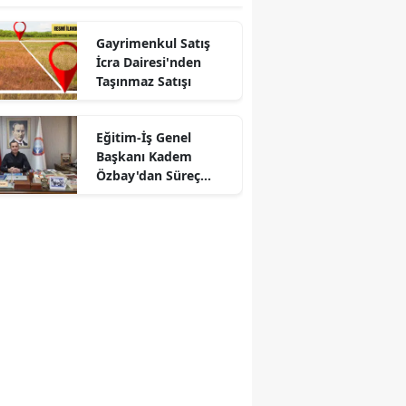
Gayrimenkul Satış
İcra Dairesi'nden
Taşınmaz Satışı
Eğitim-İş Genel
Başkanı Kadem
Özbay'dan Süreç
Tepkisi: "Kapalı
Kapılar Ardından
Uzlaşı Çıkmaz"