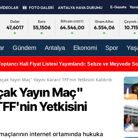
E-Gazete
Yaza
VİDEOLAR
FOTO GALERİ
ANTALYA HAVA DURUMU
Bitcoin
Dolar
Euro
Gram Altın
Çeyrek 
(USDT)
47,6017
55,1506
6.554,06
10.71
64.546,00
ar
Gündem
Antalya
Ekonomi
Spor
Yaş
Toptancı Hali Fiyat Listesi Yayımlandı: Sebze ve Meyvede 
çak Yayın Maç" Yayını Kararı! TFF'nin Yetkisini Kaldırdı
ak Yayın Maç"
TFF'nin Yetkisini
maçlarının internet ortamında hukuka