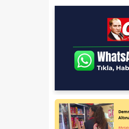
Demre
Altın
#Antal