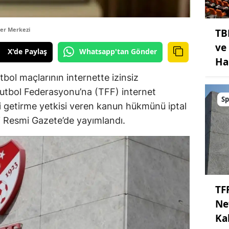
er Merkezi
TB
ve
X'de Paylaş
Whatsapp'tan Gönder
Ha
ol maçlarının internette izinsiz
Futbol Federasyonu’na (TFF) internet
Sp
li getirme yetkisi veren kanun hükmünü iptal
li Resmi Gazete’de yayımlandı.
TF
Ne
Kal