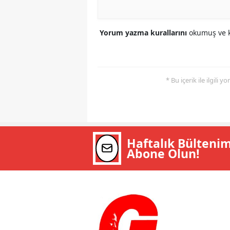
Yorum yazma kurallarını
okumuş ve k
* Bu içerik ile ilgili 
Haftalık Bülteni
Abone Olun!