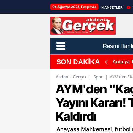
06 Ağustos 2026, Perşembe
MANŞETLER
Resmi İlanl
SON DAKİKA
 Altına Alındı
Antalya 
Akdeniz Gerçek
|
Spor
|
AYM'den "Ka
AYM'den "Kaç
Yayını Kararı! 
Kaldırdı
Anayasa Mahkemesi, futbol 