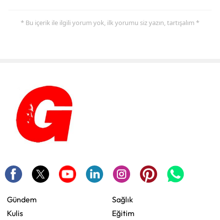
* Bu içerik ile ilgili yorum yok, ilk yorumu siz yazın, tartışalım *
Gündem
Sağlık
Kulis
Eğitim