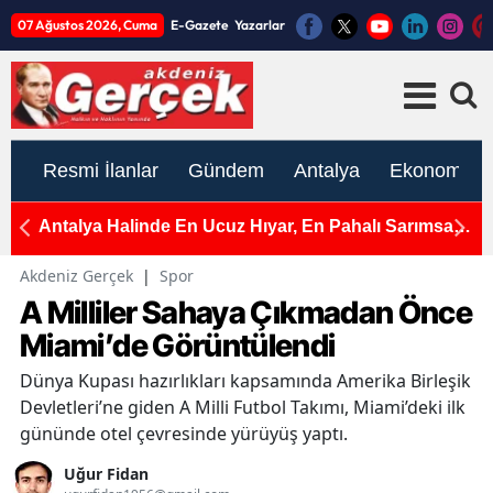
07 Ağustos 2026, Cuma
E-Gazete
Yazarlar
Resmi İlanlar
Gündem
Antalya
Ekonomi
e
Antalya Halinde En Ucuz Hıyar, En Pahalı Sarımsak
A
ve Yeşil Soğan
Ç
Akdeniz Gerçek
|
Spor
A Milliler Sahaya Çıkmadan Önce
Miami’de Görüntülendi
Dünya Kupası hazırlıkları kapsamında Amerika Birleşik
Devletleri’ne giden A Milli Futbol Takımı, Miami’deki ilk
gününde otel çevresinde yürüyüş yaptı.
Uğur Fidan