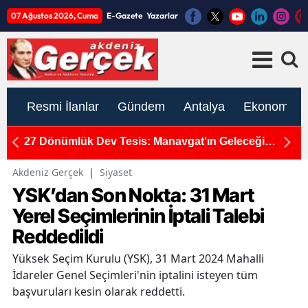
07 Ağustos 2026, Cuma
E-Gazete
Yazarlar
Resmi İlanlar
Gündem
Antalya
Ekonomi
ı
27 Dönümlük Dev Tesis: Manavgat'ın Geleceği
Y
Güneş Enerjisiyle Aydınlanacak
A
Akdeniz Gerçek
|
Siyaset
YSK’dan Son Nokta: 31 Mart
Yerel Seçimlerinin İptali Talebi
Reddedildi
Yüksek Seçim Kurulu (YSK), 31 Mart 2024 Mahalli
İdareler Genel Seçimleri'nin iptalini isteyen tüm
başvuruları kesin olarak reddetti.