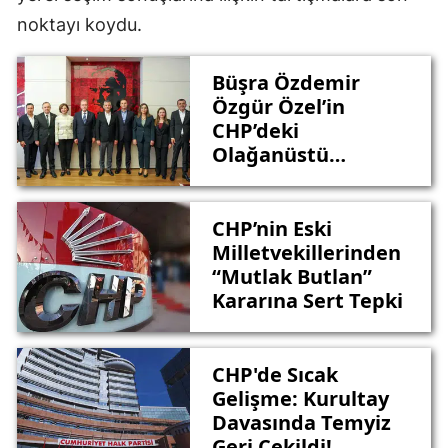
noktayı koydu.
Büşra Özdemir
Özgür Özel’in
CHP’deki
Olağanüstü
Toplantısında Yer
Aldı
CHP’nin Eski
Milletvekillerinden
“Mutlak Butlan”
Kararına Sert Tepki
CHP'de Sıcak
Gelişme: Kurultay
Davasında Temyiz
Geri Çekildi!