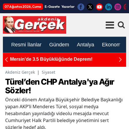
07 Ağustos 2026, Cuma
E-Gazete
Yazarlar
Resmi İlanlar
Gündem
Antalya
Ekonomi
Kumluca'daki Yangın Bölgesinde Üst Düzey
İnceleme!
Akdeniz Gerçek
|
Siyaset
Türel’den CHP Antalya'ya Ağır
Sözler!
Önceki dönem Antalya Büyükşehir Belediye Başkanlığı
yapan AKP’li Menderes Türel, sosyal medya
hesabından yayınladığı videolu mesajda mevcut
Cumhuriyet Halk Partili belediye yönetimini sert
sözlerle hedef aldı.