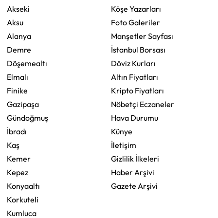
Akseki
Köşe Yazarları
Aksu
Foto Galeriler
Alanya
Manşetler Sayfası
Demre
İstanbul Borsası
Döşemealtı
Döviz Kurları
Elmalı
Altın Fiyatları
Finike
Kripto Fiyatları
Gazipaşa
Nöbetçi Eczaneler
Gündoğmuş
Hava Durumu
İbradı
Künye
Kaş
İletişim
Kemer
Gizlilik İlkeleri
Kepez
Haber Arşivi
Konyaaltı
Gazete Arşivi
Korkuteli
Kumluca