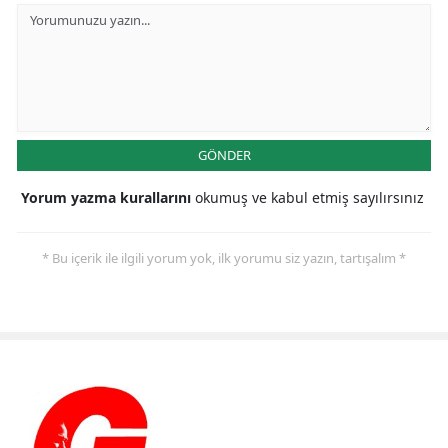
GÖNDER
Yorum yazma kurallarını
okumuş ve kabul etmiş sayılırsınız
* Bu içerik ile ilgili yorum yok, ilk yorumu siz yazın, tartışalım *