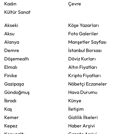
Kadın
Çevre
Kültür Sanat
Akseki
Köşe Yazarları
Aksu
Foto Galeriler
Alanya
Manşetler Sayfası
Demre
İstanbul Borsası
Döşemealtı
Döviz Kurları
Elmalı
Altın Fiyatları
Finike
Kripto Fiyatları
Gazipaşa
Nöbetçi Eczaneler
Gündoğmuş
Hava Durumu
İbradı
Künye
Kaş
İletişim
Kemer
Gizlilik İlkeleri
Kepez
Haber Arşivi
Konyaaltı
Gazete Arşivi