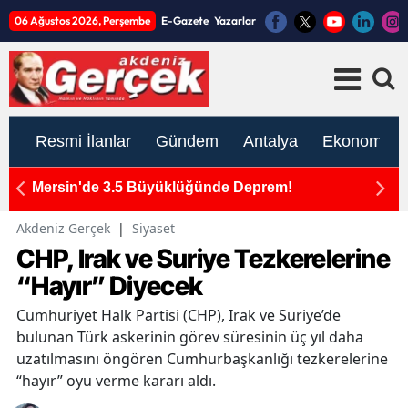
06 Ağustos 2026, Perşembe
E-Gazete
Yazarlar
Resmi İlanlar
Gündem
Antalya
Ekonomi
ım
Mersin'de 3.5 Büyüklüğünde Deprem!
K
ato
İ
Akdeniz Gerçek
|
Siyaset
CHP, Irak ve Suriye Tezkerelerine
“Hayır” Diyecek
Cumhuriyet Halk Partisi (CHP), Irak ve Suriye’de
bulunan Türk askerinin görev süresinin üç yıl daha
uzatılmasını öngören Cumhurbaşkanlığı tezkerelerine
“hayır” oyu verme kararı aldı.