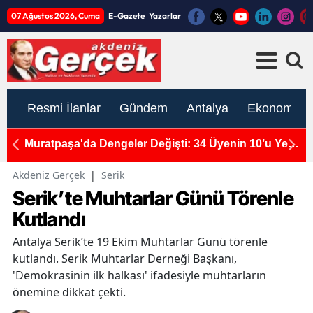
07 Ağustos 2026, Cuma
E-Gazete
Yazarlar
Resmi İlanlar
Gündem
Antalya
Ekonomi
tı:
Muratpaşa'da Dengeler Değişti: 34 Üyenin 10’u Yeni
A
Parti’de!
S
Akdeniz Gerçek
|
Serik
Serik’te Muhtarlar Günü Törenle
Kutlandı
Antalya Serik’te 19 Ekim Muhtarlar Günü törenle
kutlandı. Serik Muhtarlar Derneği Başkanı,
'Demokrasinin ilk halkası' ifadesiyle muhtarların
önemine dikkat çekti.