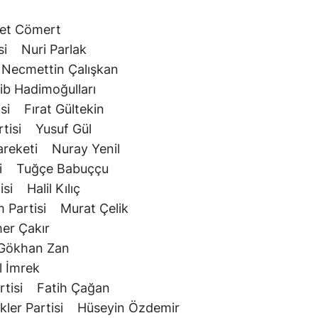
usret Cömert
tisi Nuri Parlak
i Necmettin Çalışkan
dib Hadimoğulları
isi Fırat Gültekin
Partisi Yusuf Gül
Hareketi Nuray Yenil
arti Tuğçe Babuççu
isi Halil Kılıç
ım Partisi Murat Çelik
Ömer Çakır
i Gökhan Zan
lil İmrek
 Partisi Fatih Çağan
ükler Partisi Hüseyin Özdemir