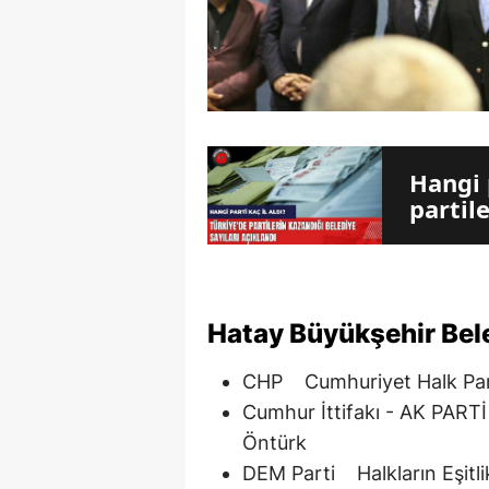
Hangi 
partil
Hatay Büyükşehir Bel
CHP Cumhuriyet Halk Pa
Cumhur İttifakı - AK PAR
Öntürk
DEM Parti Halkların Eşitl