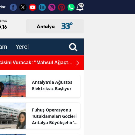
12
rlar
ltın
33
°
Antalya
,16
am
Yerel
cisini Vuracak: "Mahsul Ağaçta
Muratpaşa Meclis Üyesi Mü
Antalya'da Ağustos
Elektriksiz Başlıyor
Fuhuş Operasyonu
Tutuklamaları Gözleri
Antalya Büyükşehir’e
Çevirdi