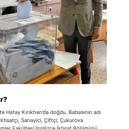
r?
e Hatay Kırıkhan’da doğdu. Babasının adı
İktisatçı, Sanayici, Çiftçi; Çukurova
ilimler Fakültesi İngilizce İktisat Bölümünü