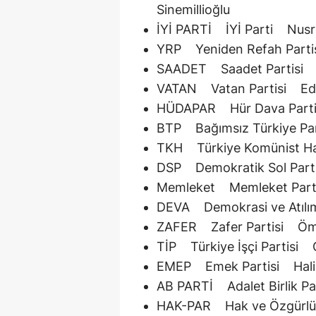
Sinemillioğlu
İYİ PARTİ İYİ Parti N
YRP Yeniden Refah Par
SAADET Saadet Partis
VATAN Vatan Partisi E
HÜDAPAR Hür Dava Part
BTP Bağımsız Türkiye 
TKH Türkiye Komünist 
DSP Demokratik Sol P
Memleket Memleket Part
DEVA Demokrasi ve Atıl
ZAFER Zafer Partisi 
TİP Türkiye İşçi Partis
EMEP Emek Partisi Ha
AB PARTİ Adalet Birlik
HAK-PAR Hak ve Özgürl