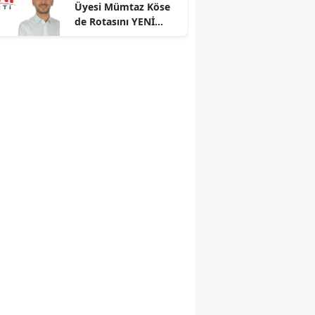
Üyesi Mümtaz Köse
de Rotasını YENİ
Parti'ye Çevirdi!