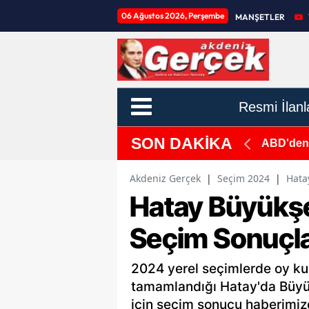
06 Ağustos 2026, Perşembe
MANŞETLER
Resmi İlanl
SON DAKİKA
ABD'den 
Kalır"
Akdeniz Gerçek
|
Seçim 2024
|
Hata
Hatay Büyükşe
Seçim Sonuçla
2024 yerel seçimlerde oy ku
tamamlandığı Hatay'da Büyük
için seçim sonucu haberimizd