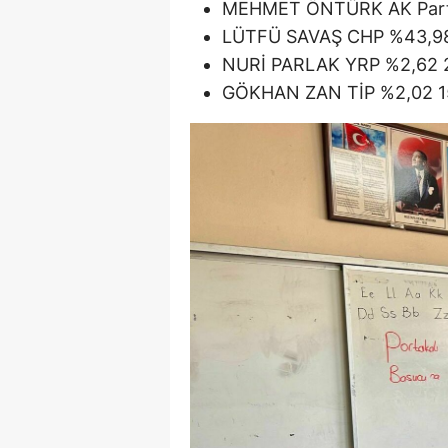
MEHMET ÖNTÜRK AK Parti
LÜTFÜ SAVAŞ CHP %43,98
NURİ PARLAK YRP %2,62 
GÖKHAN ZAN TİP %2,02 1