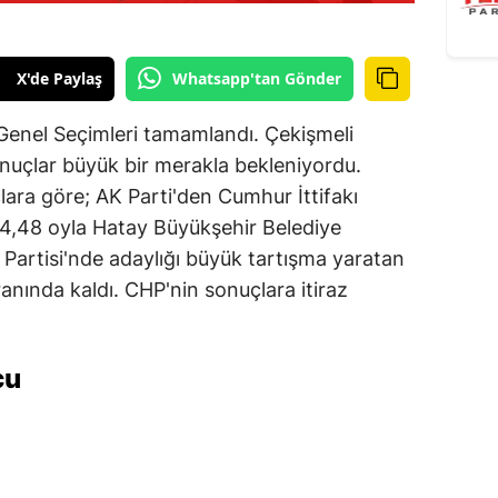
X'de Paylaş
Whatsapp'tan Gönder
Genel Seçimleri tamamlandı. Çekişmeli
nuçlar büyük bir merakla bekleniyordu.
ara göre; AK Parti'den Cumhur İttifakı
,48 oyla Hatay Büyükşehir Belediye
Partisi'nde adaylığı büyük tartışma yaratan
nında kaldı. CHP'nin sonuçlara itiraz
cu