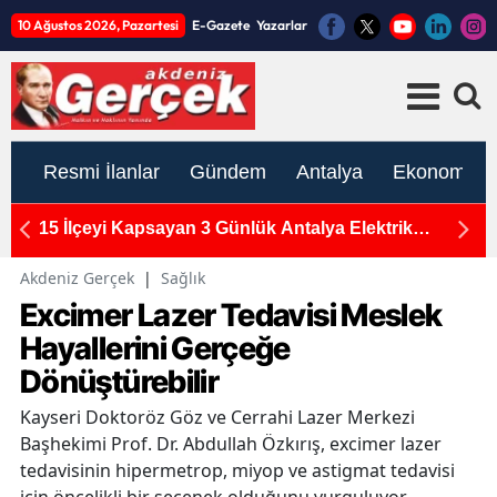
10 Ağustos 2026, Pazartesi
E-Gazete
Yazarlar
Resmi İlanlar
Gündem
Antalya
Ekonomi
n
15 İlçeyi Kapsayan 3 Günlük Antalya Elektrik
M
Kesintisi: 10-11-12 Ağustos Programı Açıklandı
Ka
Akdeniz Gerçek
|
Sağlık
Excimer Lazer Tedavisi Meslek
Hayallerini Gerçeğe
Dönüştürebilir
Kayseri Doktoröz Göz ve Cerrahi Lazer Merkezi
Başhekimi Prof. Dr. Abdullah Özkırış, excimer lazer
tedavisinin hipermetrop, miyop ve astigmat tedavisi