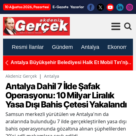
10 Ağustos 2026, Pazartesi
E-Gazete
Yazarlar
Resmi İlanlar
Gündem
Antalya
Ekonomi
ola
Antalya Büyükşehir Belediyesi Halk Et Mobil Tırı'nın
A
Haftalık Güzergahı Belli Oldu
Su
Akdeniz Gerçek
|
Antalya
Antalya Dahil 7 İlde Şafak
Operasyonu: 10 Milyar Liralık
Yasa Dışı Bahis Çetesi Yakalandı
Samsun merkezli yürütülen ve Antalya'nın da
aralarında bulunduğu 7 ilde gerçekleştirilen yasa dışı
bahis operasyonunda gözaltına alınan şüphelilerden