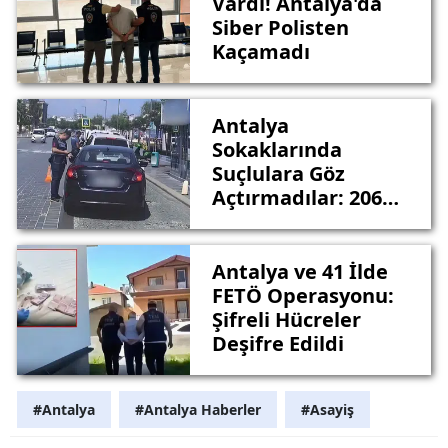
Vardı! Antalya'da
Siber Polisten
Kaçamadı
Antalya
Sokaklarında
Suçlulara Göz
Açtırmadılar: 206
Tutuklama
Antalya ve 41 İlde
FETÖ Operasyonu:
Şifreli Hücreler
Deşifre Edildi
#Antalya
#Antalya Haberler
#Asayiş