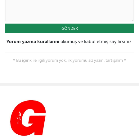
GÖNDER
Yorum yazma kurallarını
okumuş ve kabul etmiş sayılırsınız
* Bu içerik ile ilgili yorum yok, ilk yorumu siz yazın, tartışalım *