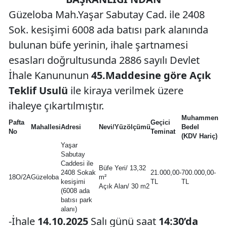
Güzeloba Mah.Yaşar Sabutay Cad. ile 2408
Sok. kesişimi 6008 ada batısı park alanında
bulunan büfe yerinin, ihale şartnamesi
esasları doğrultusunda 2886 sayılı Devlet
İhale Kanununun
45.Maddesine göre Açık
Teklif Usulü
ile kiraya verilmek üzere
ihaleye çıkartılmıştır.
Muhammen
Pafta
Geçici
Mahallesi
Adresi
Nevi/Yüzölçümü
Bedel
No
Teminat
(KDV Hariç)
Yaşar
Sabutay
Caddesi ile
Büfe Yeri/ 13,32
2408 Sokak
21.000,00-
700.000,00-
18O/2A
Güzeloba
m²
kesişimi
TL
TL
Açık Alan/ 30 m2
(6008 ada
batısı park
alanı)
-İhale
14.10.2025
Salı günü saat
14:30’da