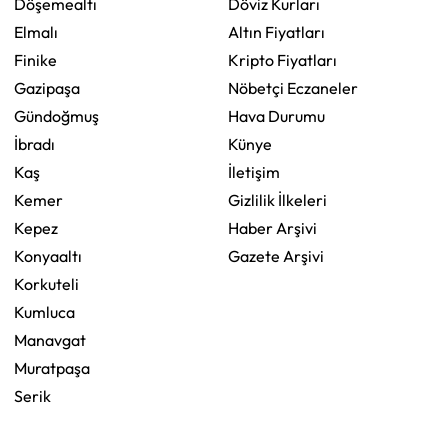
Döşemealtı
Döviz Kurları
Elmalı
Altın Fiyatları
Finike
Kripto Fiyatları
Gazipaşa
Nöbetçi Eczaneler
Gündoğmuş
Hava Durumu
İbradı
Künye
Kaş
İletişim
Kemer
Gizlilik İlkeleri
Kepez
Haber Arşivi
Konyaaltı
Gazete Arşivi
Korkuteli
Kumluca
Manavgat
Muratpaşa
Serik