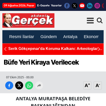
09 Ağustos 2026, Pazar
E-Gazete
Yazarlar
Resmi İlanlar
Gündem
Antalya
Ekonomi
Serik Gökçepınar'da Koruma Kalkanı: Arkeologlar 4
A
Bölgede Gizli Tarihi Ortaya Çıkardı, Sit Kararı
İ
Gecikmedi
Büfe Yeri Kiraya Verilecek
07 Ekim 2025 - 00.00
+
-
A
A
ANTALYA MURATPAŞA BELEDİYE
BAŞKANLIĞI'NDAN