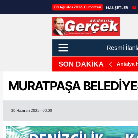
08 Ağustos 2026, Cumartesi
MANŞETLER
Resmi İlanl
SON DAKİKA
zde 171 Arttı
Antalya H
MURATPAŞA BELEDİYES
30 Haziran 2025 - 00.00