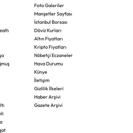
Foto Galeriler
Manşetler Sayfası
İstanbul Borsası
altı
Döviz Kurları
Altın Fiyatları
Kripto Fiyatları
şa
Nöbetçi Eczaneler
ğmuş
Hava Durumu
Künye
İletişim
Gizlilik İlkeleri
Haber Arşivi
ltı
Gazete Arşivi
li
a
gat