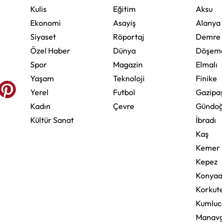
Kulis
Eğitim
Aksu
Ekonomi
Asayiş
Alanya
Siyaset
Röportaj
Demre
Özel Haber
Dünya
Döşeme
Spor
Magazin
Elmalı
Yaşam
Teknoloji
Finike
Yerel
Futbol
Gazipa
Kadın
Çevre
Gündo
Kültür Sanat
İbradı
Kaş
Kemer
Kepez
Konyaa
Korkute
Kumluc
Manav