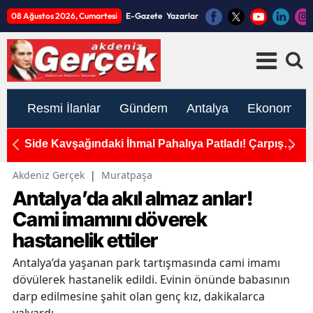
08 Ağustos 2026, Cumartesi
E-Gazete
Yazarlar
Resmi İlanlar
Gündem
Antalya
Ekonomi
alar
Side Kavşağındaki İhmal Pahalıya Patladı! Çarpışma
A
Anı Kamerada
G
Akdeniz Gerçek
|
Muratpaşa
Antalya’da akıl almaz anlar!
Cami imamını döverek
hastanelik ettiler
Antalya’da yaşanan park tartışmasında cami imamı
dövülerek hastanelik edildi. Evinin önünde babasının
darp edilmesine şahit olan genç kız, dakikalarca