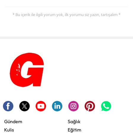
* Bu içerik ile ilgili yorum yok, ilk yorumu siz yazın, tartışalım *
Gündem
Sağlık
Kulis
Eğitim