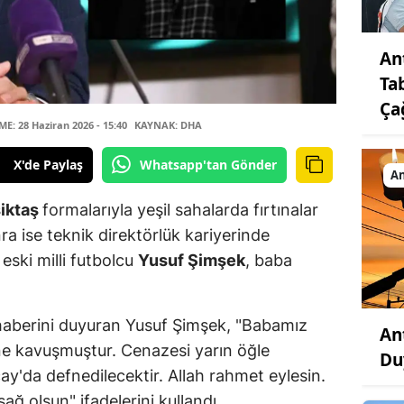
An
Ta
Ça
: 28 Haziran 2026 - 15:40
KAYNAK: DHA
X'de Paylaş
Whatsapp'tan Gönder
An
iktaş
formalarıyla yeşil sahalarda fırtınalar
nra ise teknik direktörlük kariyerinde
eski milli futbolcu
Yusuf Şimşek
, baba
 haberini duyuran Yusuf Şimşek, "Babamız
An
e kavuşmuştur. Cenazesi yarın öğle
Du
y'da defnedilecektir. Allah rahmet eylesin.
ğ olsun" ifadelerini kullandı.