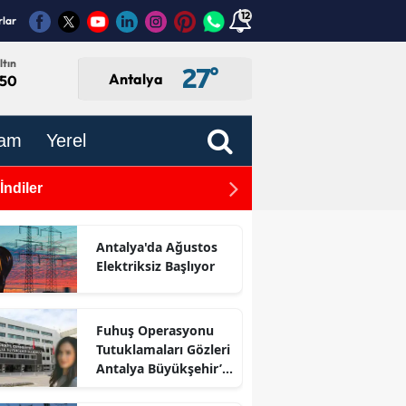
12
rlar
ltın
27
°
Antalya
,50
am
Yerel
İndiler
Antalya Halinde En Ucuz H
Şimşek Vefat Etti
Antalya'da Ağustos
Elektriksiz Başlıyor
Fuhuş Operasyonu
Tutuklamaları Gözleri
Antalya Büyükşehir’e
Çevirdi