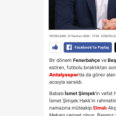
YAYINLAMA: 27 Haziran 2026 - 17:50
GÜNCELLEME
Facebook'ta Paylaş
Bir dönem
Fenerbahçe
ve
Beş
estiren, futbolu bıraktıktan so
Antalyaspor
’da da görev alan 
acısıyla sarsıldı.
Babası
İsmet Şimşek
'in vefat
İsmet Şimşek Hakk'ın rahmetin
namazına müteakip
Elmalı
Akça
Mekanı cennet olsun. Başımız sa