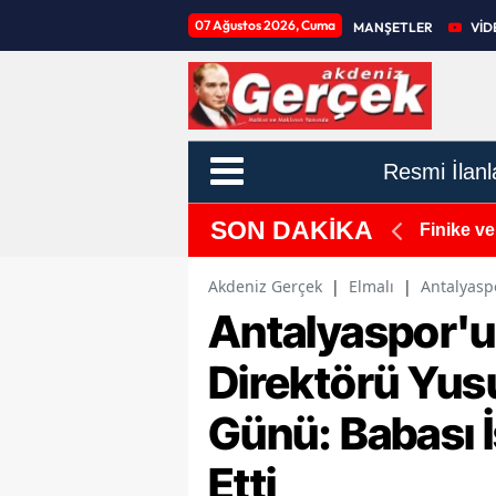
07 Ağustos 2026, Cuma
MANŞETLER
VİD
Resmi İlanl
SON DAKİKA
yudan Sağ Çıkarıldı!
Finike ve
Akdeniz Gerçek
|
Elmalı
|
Antalyaspo
Antalyaspor'u
Direktörü Yus
Günü: Babası 
Etti