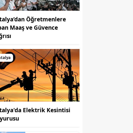
talya’dan Öğretmenlere
ban Maaş ve Güvence
ğrısı
talya
talya'da Elektrik Kesintisi
yurusu