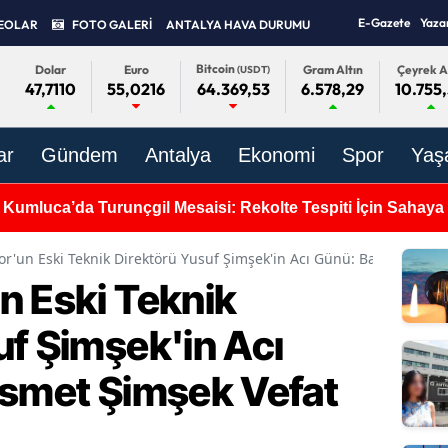
E-Gazete
Yaza
EOLAR
FOTO GALERİ
ANTALYA HAVA DURUMU
Bitcoin
Dolar
Euro
Gram Altın
Çeyrek A
(USDT)
47,7110
55,0216
6.578,29
10.755
64.369,53
ar
Gündem
Antalya
Ekonomi
Spor
Yaş
 Kumluca’da Turunçgil Mesaisi: Rekolte Tespiti İçin Sahaya 
r'un Eski Teknik Direktörü Yusuf Şimşek'in Acı Günü: Babası İsmet 
n Eski Teknik
uf Şimşek'in Acı
İsmet Şimşek Vefat