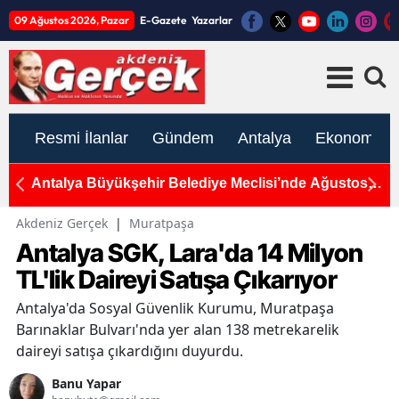
09 Ağustos 2026, Pazar
E-Gazete
Yazarlar
Resmi İlanlar
Gündem
Antalya
Ekonomi
bil
Antalya Büyükşehir Belediye Meclisi’nde Ağustos
Ye
Zorlu Geçecek
Üy
Akdeniz Gerçek
|
Muratpaşa
Antalya SGK, Lara'da 14 Milyon
TL'lik Daireyi Satışa Çıkarıyor
Antalya'da Sosyal Güvenlik Kurumu, Muratpaşa
Barınaklar Bulvarı'nda yer alan 138 metrekarelik
daireyi satışa çıkardığını duyurdu.
Banu Yapar