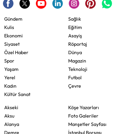
Gündem
Sağlık
Kulis
Eğitim
Ekonomi
Asayiş
Siyaset
Röportaj
Özel Haber
Dünya
Spor
Magazin
Yaşam
Teknoloji
Yerel
Futbol
Kadın
Çevre
Kültür Sanat
Akseki
Köşe Yazarları
Aksu
Foto Galeriler
Alanya
Manşetler Sayfası
Demre
İstanbul Borsası