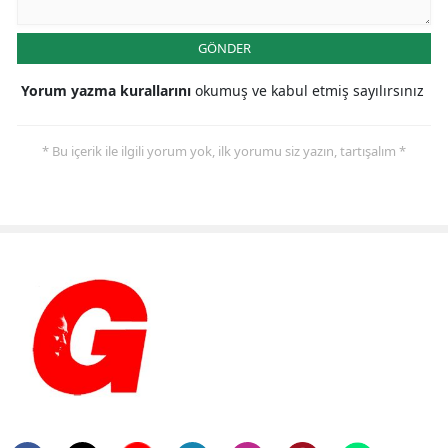
GÖNDER
Yorum yazma kurallarını
okumuş ve kabul etmiş sayılırsınız
* Bu içerik ile ilgili yorum yok, ilk yorumu siz yazın, tartışalım *