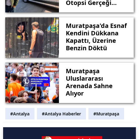
Otopsi Gerçeği
Ortaya Çıkaracak
Muratpaşa'da Esnaf
Kendini Dükkana
Kapattı, Üzerine
Benzin Döktü
Muratpaşa
Uluslararası
Arenada Sahne
Alıyor
#Antalya
#Antalya Haberler
#Muratpaşa