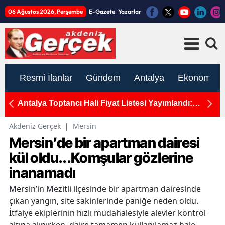
06 Ağustos 2026, Perşembe
E-Gazete
Yazarlar
Resmi İlanlar
Gündem
Antalya
Ekonomi
rcek
Antalya Toptancı Hali Fiyat Listesi Yayımlandı:
T
Sebze ve Meyvede Son Durum
H
Akdeniz Gerçek
|
Mersin
Mersin’de bir apartman dairesi
kül oldu...Komşular gözlerine
inanamadı
Mersin’in Mezitli ilçesinde bir apartman dairesinde
çıkan yangın, site sakinlerinde paniğe neden oldu.
İtfaiye ekiplerinin hızlı müdahalesiyle alevler kontrol