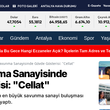
E-Gazete
Yaza
EOLAR
FOTO GALERİ
ANTALYA HAVA DURUMU
Bitcoin
Dolar
Euro
Gram Altın
Çeyrek A
(USDT)
47,7054
55,1812
6.674,10
10.912
64.958,65
ar
Gündem
Antalya
Ekonomi
Spor
Yaş
da Bu Gece Hangi Eczaneler Açık? İlçelerin Tam Adres ve Tel
avunma Sanayisinde Gövde Gösterisi: "Cellat"
ma Sanayisinde
i: "Cellat"
ın en büyük savunma sanayi buluşması
yaptı.