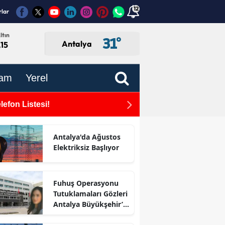
12
rlar
ltın
31
°
Antalya
,15
am
Yerel
efon Listesi!
Antalya Büyükşehir Beled
Antalya'da Ağustos
Elektriksiz Başlıyor
Fuhuş Operasyonu
Tutuklamaları Gözleri
Antalya Büyükşehir’e
Çevirdi