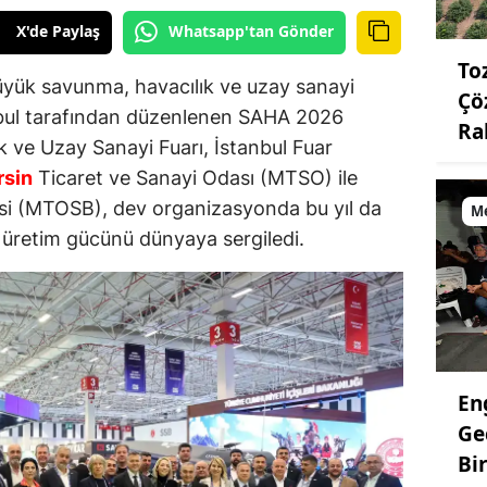
X'de Paylaş
Whatsapp'tan Gönder
To
üyük savunma, havacılık ve uzay sanayi
Çö
bul tarafından düzenlenen SAHA 2026
Ra
k ve Uzay Sanayi Fuarı, İstanbul Fuar
sin
Ticaret ve Sanayi Odası (MTSO) ile
i (MTOSB), dev organizasyonda bu yıl da
M
n üretim gücünü dünyaya sergiledi.
En
Ge
Bi