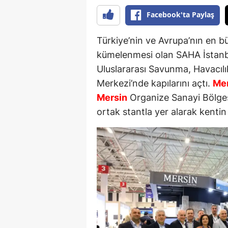
Facebook'ta Paylaş
Türkiye’nin ve Avrupa’nın en b
kümelenmesi olan SAHA İstan
Uluslararası Savunma, Havacılı
Merkezi’nde kapılarını açtı.
Mer
Mersin
Organize Sanayi Bölges
ortak stantla yer alarak kenti