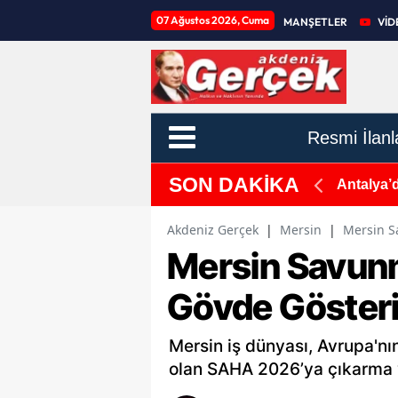
07 Ağustos 2026, Cuma
MANŞETLER
VİD
Resmi İlanl
SON DAKİKA
eyeceğiz!
Antalya’
Akdeniz Gerçek
|
Mersin
|
Mersin S
Mersin Savun
Gövde Gösteris
Mersin iş dünyası, Avrupa'n
olan SAHA 2026’ya çıkarma 