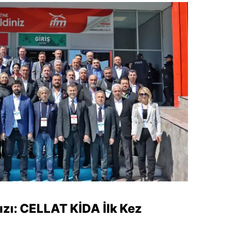
ızı: CELLAT KİDA İlk Kez