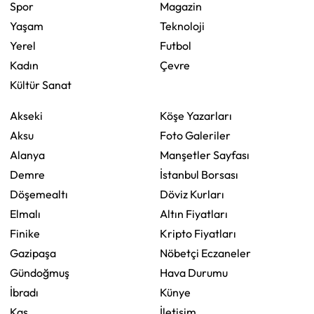
Spor
Magazin
Yaşam
Teknoloji
Yerel
Futbol
Kadın
Çevre
Kültür Sanat
Akseki
Köşe Yazarları
Aksu
Foto Galeriler
Alanya
Manşetler Sayfası
Demre
İstanbul Borsası
Döşemealtı
Döviz Kurları
Elmalı
Altın Fiyatları
Finike
Kripto Fiyatları
Gazipaşa
Nöbetçi Eczaneler
Gündoğmuş
Hava Durumu
İbradı
Künye
Kaş
İletişim