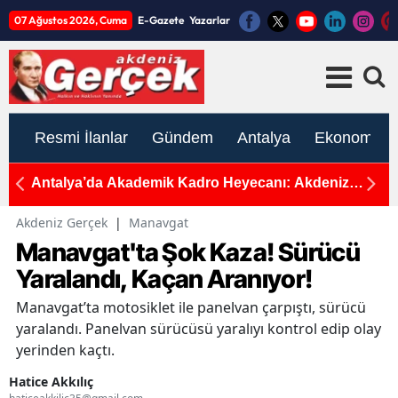
07 Ağustos 2026, Cuma
E-Gazete
Yazarlar
Resmi İlanlar
Gündem
Antalya
Ekonomi
1
Antalya’da Akademik Kadro Heyecanı: Akdeniz
TBMM'
Üniversitesi Yeni Akademisyenler Arıyor
Antal
Akdeniz Gerçek
|
Manavgat
Manavgat'ta Şok Kaza! Sürücü
Yaralandı, Kaçan Aranıyor!
Manavgat’ta motosiklet ile panelvan çarpıştı, sürücü
yaralandı. Panelvan sürücüsü yaralıyı kontrol edip olay
yerinden kaçtı.
Hatice Akkılıç