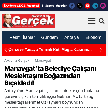
10 Ağustos 2026, Pazartesi
E-Gazete
Yazarlar
Resmi İlanlar
Gündem
Antalya
Ekonomi
İYİ Partili Antalyalı Vekil Poyraz’dan Meclis’te
Y
'Çerçeve Yasa' İsyanı
Y
Akdeniz Gerçek
|
Manavgat
Manavgat’ta Belediye Çalışanı
Meslektaşını Boğazından
Bıçakladı!
Antalya’nın Manavgat ilçesinde, birlikte çöp toplama
görevine çıkan temizlik işçisi Gökhan M., tartıştığı
meslektaşı Mehmet Özkaynak’ı boynundan