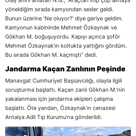
Olay anını anlatan N.G., “Araçtan inip çöp almaya
yöneldiğim sırada kamyondan sesler geldi.
Bunun üzerine 'Ne oluyor?' diye geriye geldim.
Kamyonun kabininde Mehmet Özkaynak ve
Gökhan M. boğuşuyordu. Kapıyı açınca şoför
Mehmet Özkaynak’ın koltukta yattığını gördüm.
Bu sırada Gökhan M. kaçmıştı” dedi.
Jandarma Kaçan Zanlının Peşinde
Manavgat Cumhuriyet Başsavcılığı, olayla ilgili
soruşturma başlattı. Kaçan zanlı Gökhan M.’nin
yakalanması için jandarma ekipleri çalışma
başlattı. Öte yandan, Özkaynak’ın cenazesi
Antalya Adli Tıp Kurumu’na gönderildi.