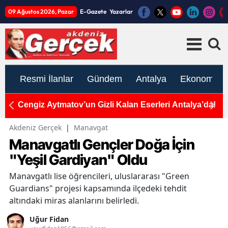
09 Ağustos 2026, Pazar
E-Gazete
Yazarlar
Resmi İlanlar
Gündem
Antalya
Ekonomi
a’da!
Kemer'de Yol Verme Kavgası Kanlı Bitti: Motosiklet
M
Tamircisi Hayatını Kaybetti
S
Akdeniz Gerçek
|
Manavgat
Manavgatlı Gençler Doğa İçin
"Yeşil Gardiyan" Oldu
Manavgatlı lise öğrencileri, uluslararası "Green
Guardians" projesi kapsamında ilçedeki tehdit
altındaki miras alanlarını belirledi.
Uğur Fidan