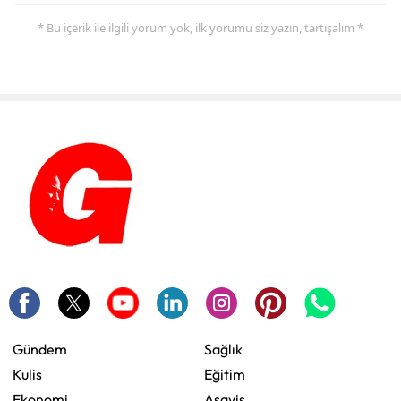
* Bu içerik ile ilgili yorum yok, ilk yorumu siz yazın, tartışalım *
Gündem
Sağlık
Kulis
Eğitim
Ekonomi
Asayiş