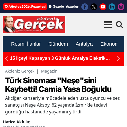
10 Ağustos 2026, Pazartesi
E-Gazete
Yazarlar
Resmi İlanlar
Gündem
Antalya
Ekonomi
n
15 İlçeyi Kapsayan 3 Günlük Antalya Elektrik
M
Kesintisi: 10-11-12 Ağustos Programı Açıklandı
Ka
Akdeniz Gerçek
|
Magazin
Türk Sineması "Neşe"sini
Kaybetti! Camia Yasa Boğuldu
Akciğer kanseriyle mücadele eden usta oyuncu ve ses
sanatçısı Neşe Aksoy, 62 yaşında İzmir’de tedavi
gördüğü hastanede yaşamını yitirdi.
Hatice Akkılıç