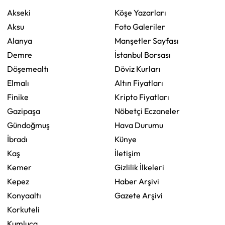
Akseki
Köşe Yazarları
Aksu
Foto Galeriler
Alanya
Manşetler Sayfası
Demre
İstanbul Borsası
Döşemealtı
Döviz Kurları
Elmalı
Altın Fiyatları
Finike
Kripto Fiyatları
Gazipaşa
Nöbetçi Eczaneler
Gündoğmuş
Hava Durumu
İbradı
Künye
Kaş
İletişim
Kemer
Gizlilik İlkeleri
Kepez
Haber Arşivi
Konyaaltı
Gazete Arşivi
Korkuteli
Kumluca