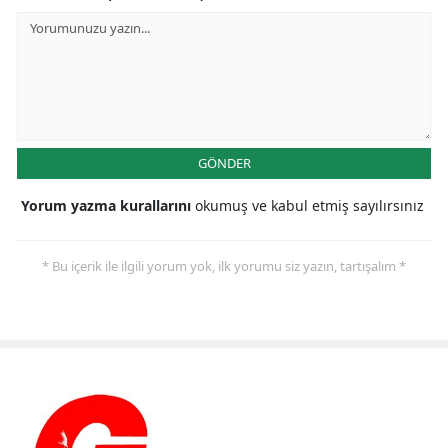
GÖNDER
Yorum yazma kurallarını
okumuş ve kabul etmiş sayılırsınız
* Bu içerik ile ilgili yorum yok, ilk yorumu siz yazın, tartışalım *