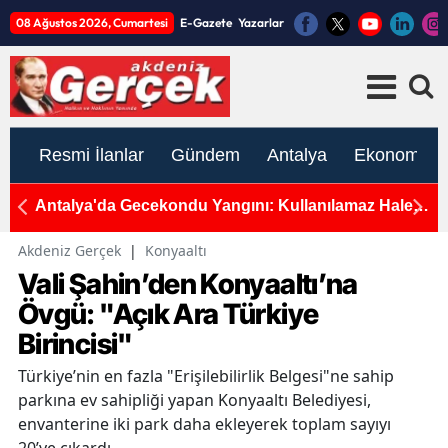
08 Ağustos 2026, Cumartesi
E-Gazete
Yazarlar
Resmi İlanlar
Gündem
Antalya
Ekonomi
ışma
Antalya'da Gecekondu Yangını: Kullanılamaz Hale
G
Geldi
G
Akdeniz Gerçek
|
Konyaaltı
Vali Şahin’den Konyaaltı’na
Övgü: "Açık Ara Türkiye
Birincisi"
Türkiye’nin en fazla "Erişilebilirlik Belgesi"ne sahip
parkına ev sahipliği yapan Konyaaltı Belediyesi,
envanterine iki park daha ekleyerek toplam sayıyı