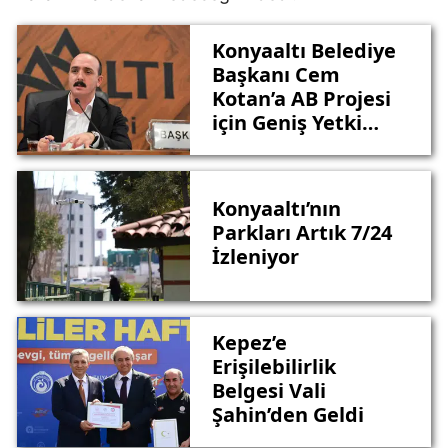
Konyaaltı Belediye
Başkanı Cem
Kotan’a AB Projesi
için Geniş Yetki
Geliyor
Konyaaltı’nın
Parkları Artık 7/24
İzleniyor
Kepez’e
Erişilebilirlik
Belgesi Vali
Şahin’den Geldi