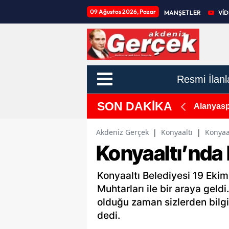
09 Ağustos 2026, Pazar
MANŞETLER
Vİ
Resmi İlanl
SON DAKİKA
 Başlıyoruz
Alanyasp
Akdeniz Gerçek
|
Konyaaltı
|
Konyaa
Konyaaltı’nda
Konyaaltı Belediyesi 19 Eki
Muhtarları ile bir araya geld
olduğu zaman sizlerden bilgi
dedi.