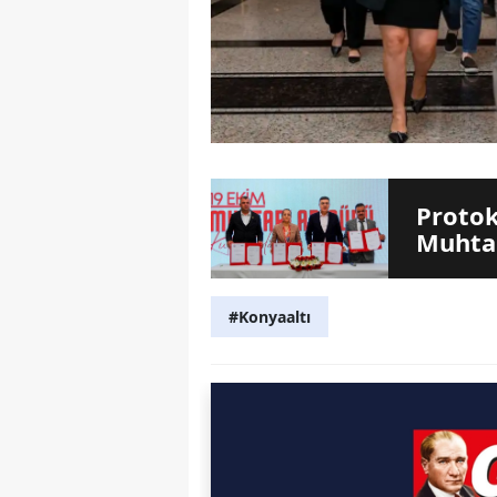
Protok
Muhtar
#Konyaaltı