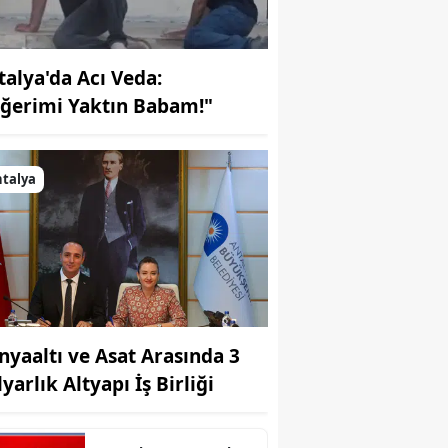
talya'da Acı Veda:
iğerimi Yaktın Babam!"
talya
nyaaltı ve Asat Arasında 3
yarlık Altyapı İş Birliği