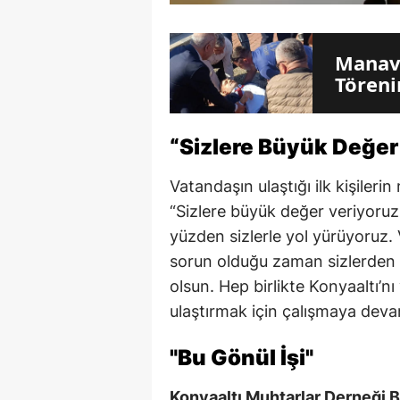
Manav
Töreni
“Sizlere Büyük Değer
Vatandaşın ulaştığı ilk kişiler
“Sizlere büyük değer veriyoruz
yüzden sizlerle yol yürüyoruz. Va
sorun olduğu zaman sizlerden b
olsun. Hep birlikte Konyaaltı’
ulaştırmak için çalışmaya dev
"Bu Gönül İşi"
Konyaaltı Muhtarlar Derneği B