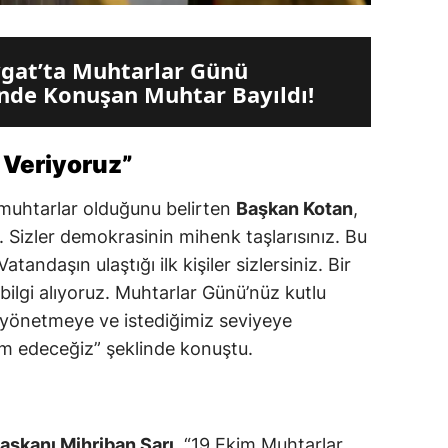
gat’ta Muhtarlar Günü
nde Konuşan Muhtar Bayıldı!
 Veriyoruz”
in muhtarlar olduğunu belirten
Başkan Kotan
,
. Sizler demokrasinin mihenk taşlarısınız. Bu
tandaşın ulaştığı ilk kişiler sizlersiniz. Bir
ilgi alıyoruz. Muhtarlar Günü’nüz kutlu
nı yönetmeye ve istediğimiz seviyeye
am edeceğiz” şeklinde konuştu.
aşkanı Mihriban Sarı
, “19 Ekim Muhtarlar