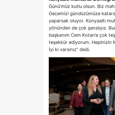
Günü’müz kutlu olsun. Biz mahal
Gecemizi gündüzümüze katarak ç
yaparsak oluyor. Konyaaltı muh
yönünden de çok şanslıyız. Bug
başkanım Cem Kotan’a çok teşe
teşekkür ediyorum. Hepinizin 
İyi ki varsınız” dedi.