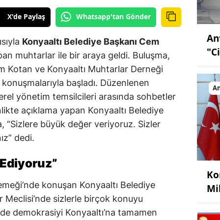
X'de Paylaş
Whatsapp'tan Gönder
An
ısıyla
Konyaaltı Belediye Başkanı Cem
"C
an muhtarlar ile bir araya geldi. Buluşma,
m Kotan ve Konyaaltı Muhtarlar Derneği
ış konuşmalarıyla başladı. Düzenlenen
An
rel yönetim temsilcileri arasında sohbetler
kinlikte açıklama yapan Konyaaltı Belediye
 “Sizlere büyük değer veriyoruz. Sizler
ız” dedi.
 Ediyoruz”
Ko
meği’nde konuşan Konyaaltı Belediye
Mil
Meclisi’nde sizlerle birçok konuyu
lde demokrasiyi Konyaaltı’na tamamen