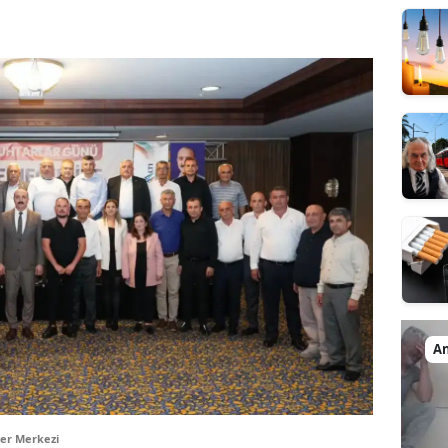
An
er Merkezi