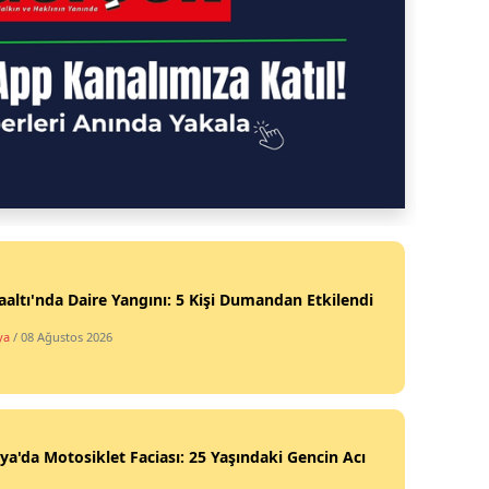
altı'nda Daire Yangını: 5 Kişi Dumandan Etkilendi
ya
/ 08 Ağustos 2026
ya'da Motosiklet Faciası: 25 Yaşındaki Gencin Acı