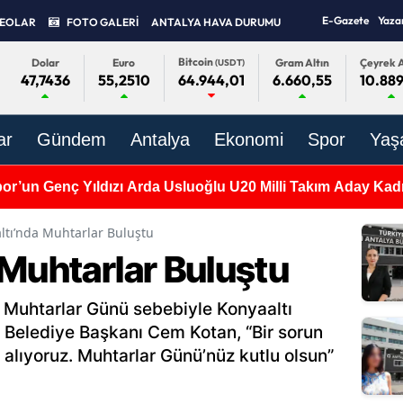
E-Gazete
Yaza
DEOLAR
FOTO GALERİ
ANTALYA HAVA DURUMU
Bitcoin
Dolar
Euro
Gram Altın
Çeyrek A
(USDT)
47,7436
55,2510
6.660,55
10.889
64.944,01
ar
Gündem
Antalya
Ekonomi
Spor
Yaş
or’un Genç Yıldızı Arda Usluoğlu U20 Milli Takım Aday Ka
ltı’nda Muhtarlar Buluştu
 Muhtarlar Buluştu
m Muhtarlar Günü sebebiyle Konyaaltı
i. Belediye Başkanı Cem Kotan, “Bir sorun
 alıyoruz. Muhtarlar Günü’nüz kutlu olsun”