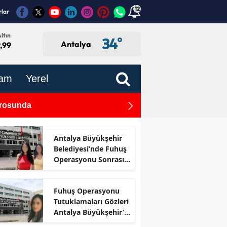
12
rlar
ltın
34
°
Antalya
,99
am
Yerel
drosunda
Antalya Havalimanı 7 Ayda
Antalya Büyükşehir
Belediyesi’nde Fuhuş
Operasyonu Sonrası
İlk Adım
Fuhuş Operasyonu
Tutuklamaları Gözleri
Antalya Büyükşehir’e
Çevirdi