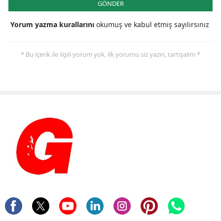
GÖNDER
Yorum yazma kurallarını
okumuş ve kabul etmiş sayılırsınız
* Bu içerik ile ilgili yorum yok, ilk yorumu siz yazın, tartışalım *