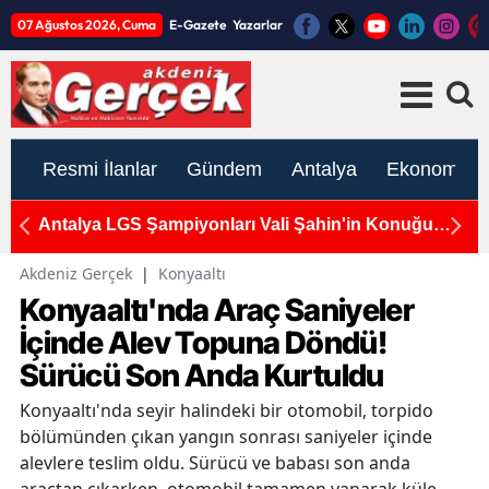
07 Ağustos 2026, Cuma
E-Gazete
Yazarlar
Resmi İlanlar
Gündem
Antalya
Ekonomi
Antalya LGS Şampiyonları Vali Şahin'in Konuğu
K
n
Oldu: 500 Tam Puan Aldılar
So
Akdeniz Gerçek
|
Konyaaltı
Konyaaltı'nda Araç Saniyeler
İçinde Alev Topuna Döndü!
Sürücü Son Anda Kurtuldu
Konyaaltı'nda seyir halindeki bir otomobil, torpido
bölümünden çıkan yangın sonrası saniyeler içinde
alevlere teslim oldu. Sürücü ve babası son anda