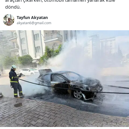
araçtan çıkarken, otomobil tamamen yanarak küle
döndü.
Tayfun Akyatan
akyatan6@gmail.com