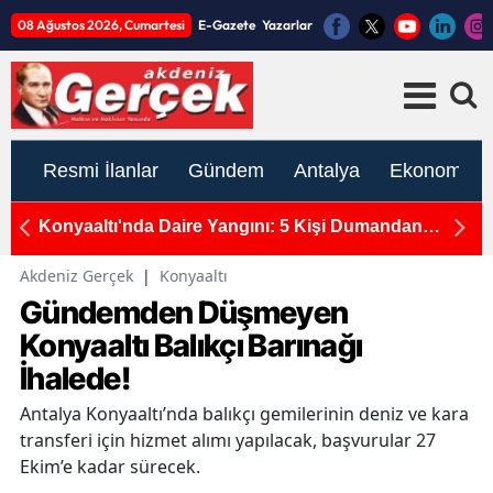
08 Ağustos 2026, Cumartesi
E-Gazete
Yazarlar
Resmi İlanlar
Gündem
Antalya
Ekonomi
ye
Konyaaltı'nda Daire Yangını: 5 Kişi Dumandan
A
Etkilendi
A
Akdeniz Gerçek
|
Konyaaltı
Gündemden Düşmeyen
Konyaaltı Balıkçı Barınağı
İhalede!
Antalya Konyaaltı’nda balıkçı gemilerinin deniz ve kara
transferi için hizmet alımı yapılacak, başvurular 27
Ekim’e kadar sürecek.