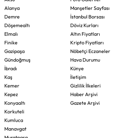
Alanya
Manşetler Sayfası
Demre
İstanbul Borsası
Döşemealtı
Döviz Kurları
Elmalı
Altın Fiyatları
Finike
Kripto Fiyatları
Gazipaşa
Nöbetçi Eczaneler
Gündoğmuş
Hava Durumu
İbradı
Künye
Kaş
İletişim
Kemer
Gizlilik İlkeleri
Kepez
Haber Arşivi
Konyaaltı
Gazete Arşivi
Korkuteli
Kumluca
Manavgat
Muratpaşa