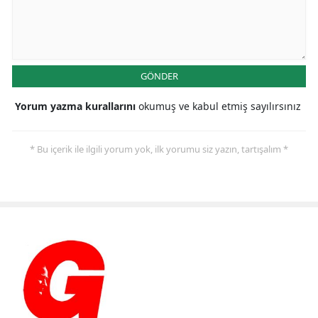
GÖNDER
Yorum yazma kurallarını
okumuş ve kabul etmiş sayılırsınız
* Bu içerik ile ilgili yorum yok, ilk yorumu siz yazın, tartışalım *