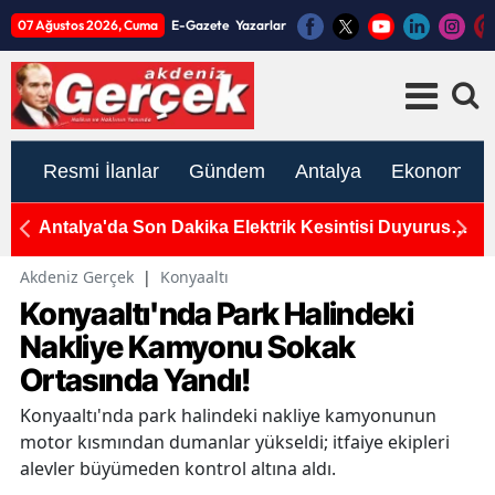
07 Ağustos 2026, Cuma
E-Gazete
Yazarlar
Resmi İlanlar
Gündem
Antalya
Ekonomi
nce
Antalya'da Son Dakika Elektrik Kesintisi Duyurusu:
YE
7-8-9 Ağustos Programı Açıklandı
s
d
Akdeniz Gerçek
|
Konyaaltı
Konyaaltı'nda Park Halindeki
Nakliye Kamyonu Sokak
Ortasında Yandı!
Konyaaltı'nda park halindeki nakliye kamyonunun
motor kısmından dumanlar yükseldi; itfaiye ekipleri
alevler büyümeden kontrol altına aldı.