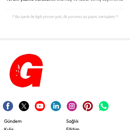
* Bu içerik ile ilgili yorum yok, ilk yorumu siz yazın, tartışalım *
Gündem
Sağlık
Kulis
Eğitim