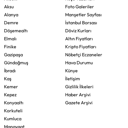
Aksu
Foto Galeriler
Alanya
Manşetler Sayfası
Demre
İstanbul Borsası
Döşemealtı
Döviz Kurları
Elmalı
Altın Fiyatları
Finike
Kripto Fiyatları
Gazipaşa
Nöbetçi Eczaneler
Gündoğmuş
Hava Durumu
İbradı
Künye
Kaş
İletişim
Kemer
Gizlilik İlkeleri
Kepez
Haber Arşivi
Konyaaltı
Gazete Arşivi
Korkuteli
Kumluca
Manavgat