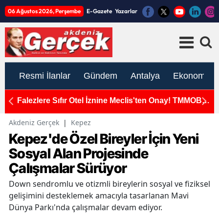
06 Ağustos 2026, Perşembe
E-Gazete
Yazarlar
Resmi İlanlar
Gündem
Antalya
Ekonomi
OB
Alanya'da Caddeler Köpük Köpük Yıkandı!
Ye
P
Akdeniz Gerçek
|
Kepez
Kepez'de Özel Bireyler İçin Yeni
Sosyal Alan Projesinde
Çalışmalar Sürüyor
Down sendromlu ve otizmli bireylerin sosyal ve fiziksel
gelişimini desteklemek amacıyla tasarlanan Mavi
Dünya Parkı'nda çalışmalar devam ediyor.