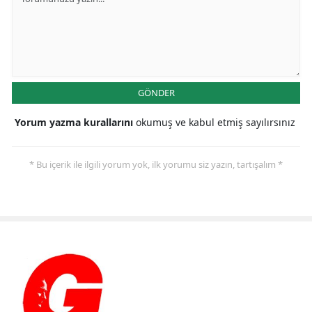
GÖNDER
Yorum yazma kurallarını
okumuş ve kabul etmiş sayılırsınız
* Bu içerik ile ilgili yorum yok, ilk yorumu siz yazın, tartışalım *