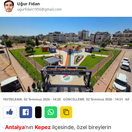
Uğur Fidan
ugurfidan1956@gmail.com
YAYINLAMA: 02 Temmuz 2026 - 14:20
GÜNCELLEME: 02 Temmuz 2026 - 14:51
KAY
Antalya
’nın
Kepez
ilçesinde, özel bireylerin