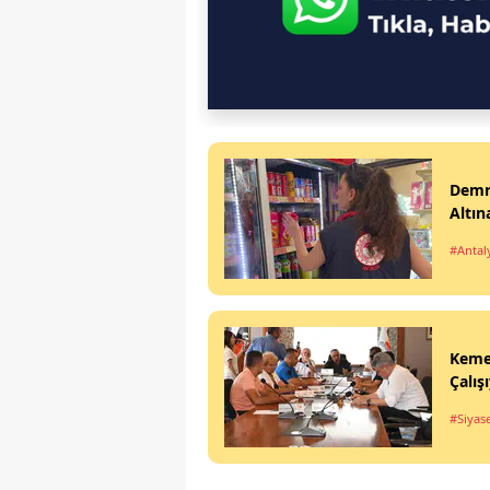
Demre
Altın
#Antal
Kemer
Çalış
#Siyas