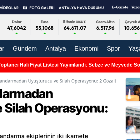
E-Gazete
Yaza
VİDEOLAR
FOTO GALERİ
ANTALYA HAVA DURUMU
Bitcoin
Dolar
Euro
Gram Altın
Çeyrek A
(USDT)
47,6042
55,1068
6.517,96
10.656
64.671,07
ar
Gündem
Antalya
Ekonomi
Spor
Yaş
Toptancı Hali Fiyat Listesi Yayımlandı: Sebze ve Meyvede 
Jandarmadan Uyuşturucu ve Silah Operasyonu: 2 Gözaltı
darmadan
 Silah Operasyonu:
jandarma ekiplerinin iki ikamete