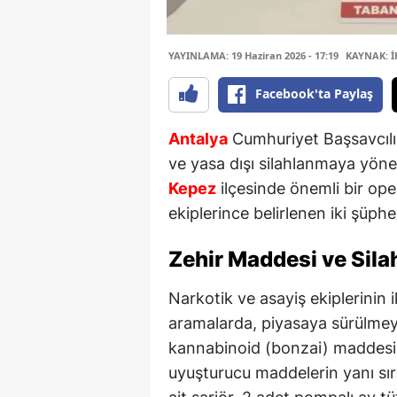
YAYINLAMA: 19 Haziran 2026 - 17:19
KAYNAK: 
Facebook'ta Paylaş
Antalya
Cumhuriyet Başsavcılığ
ve yasa dışı silahlanmaya yöne
Kepez
ilçesinde önemli bir ope
ekiplerince belirlenen iki şüph
Zehir Maddesi ve Sila
Narkotik ve asayiş ekiplerinin 
aramalarda, piyasaya sürülmeye
kannabinoid (bonzai) maddesi 
uyuşturucu maddelerin yanı sı