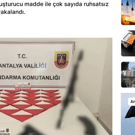
şturucu madde ile çok sayıda ruhsatsız
 yakalandı.
An