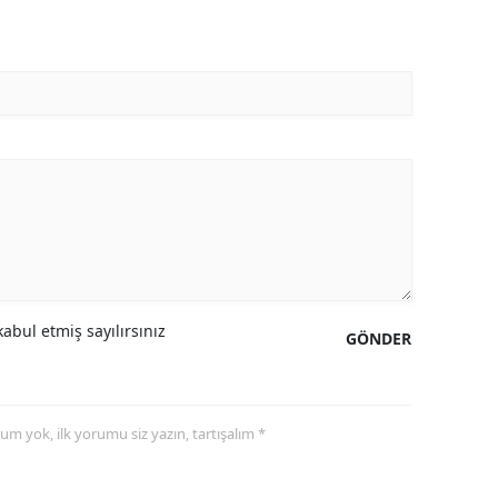
abul etmiş sayılırsınız
GÖNDER
yorum yok, ilk yorumu siz yazın, tartışalım *