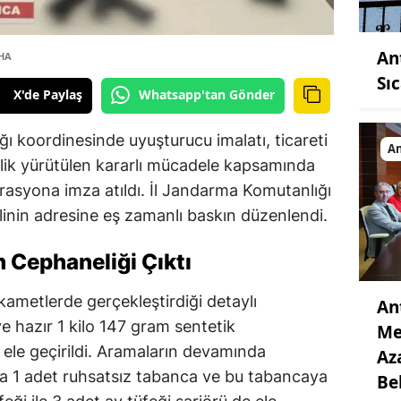
An
İHA
Sı
X'de Paylaş
Whatsapp'tan Gönder
ı koordinesinde uyuşturucu imalatı, ticareti
An
lik yürütülen kararlı mücadele kapsamında
rasyona imza atıldı. İl Jandarma Komutanlığı
elinin adresine eş zamanlı baskın düzenlendi.
h Cephaneliği Çıktı
ikametlerde gerçekleştirdiği detaylı
An
 hazır 1 kilo 147 gram sentetik
Me
ele geçirildi. Aramaların devamında
Az
ra 1 adet ruhsatsız tabanca ve bu tabancaya
Be