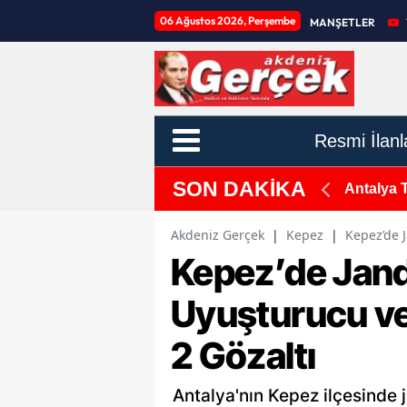
06 Ağustos 2026, Perşembe
MANŞETLER
Resmi İlanl
SON DAKİKA
 Altına Alındı
Antalya 
Akdeniz Gerçek
|
Kepez
|
Kepez’de 
Kepez’de Jan
Uyuşturucu ve
2 Gözaltı
Antalya'nın Kepez ilçesinde 