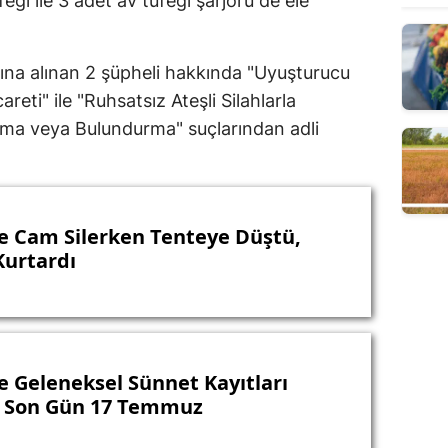
feği ile 3 adet av tüfeği şarjörü de ele
na alınan 2 şüpheli hakkında "Uyuşturucu
eti" ile "Ruhsatsız Ateşli Silahlarla
ıma veya Bulundurma" suçlarından adli
e Cam Silerken Tenteye Düştü,
Kurtardı
e Geleneksel Sünnet Kayıtları
: Son Gün 17 Temmuz