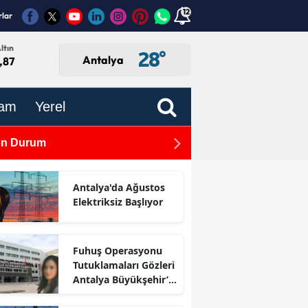
12
rlar
ltın
28
°
Antalya
,87
am
Yerel
Son Durum
TBMM'de Kabul Edildi: Gaz
Antalya'da Ağustos
Elektriksiz Başlıyor
Fuhuş Operasyonu
Tutuklamaları Gözleri
Antalya Büyükşehir’e
Çevirdi