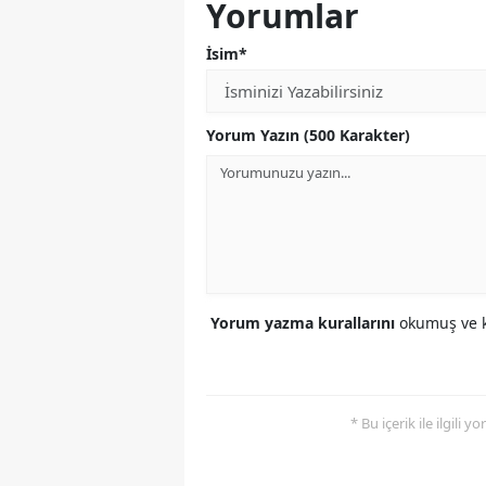
Yorumlar
İsim*
Yorum Yazın (500 Karakter)
Yorum yazma kurallarını
okumuş ve k
* Bu içerik ile ilgili 