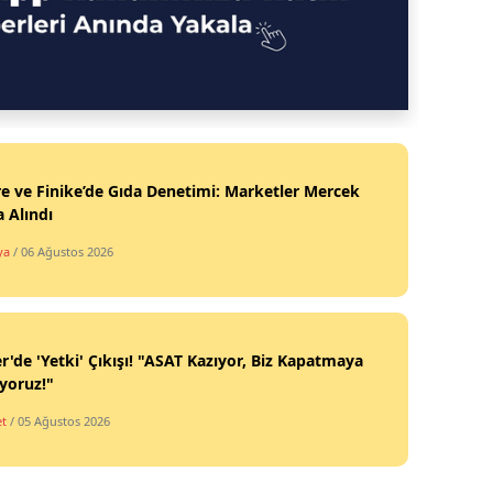
 ve Finike’de Gıda Denetimi: Marketler Mercek
a Alındı
ya
/ 06 Ağustos 2026
'de 'Yetki' Çıkışı! "ASAT Kazıyor, Biz Kapatmaya
ıyoruz!"
et
/ 05 Ağustos 2026