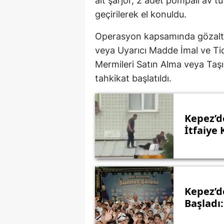
ait şarjör, 2 adet pompalı av tü
geçirilerek el konuldu.
Operasyon kapsamında gözaltı
veya Uyarıcı Madde İmal ve Ticar
Mermileri Satın Alma veya Taş
tahkikat başlatıldı.
Kepez’d
İtfaiye 
Kepez’d
Başladı