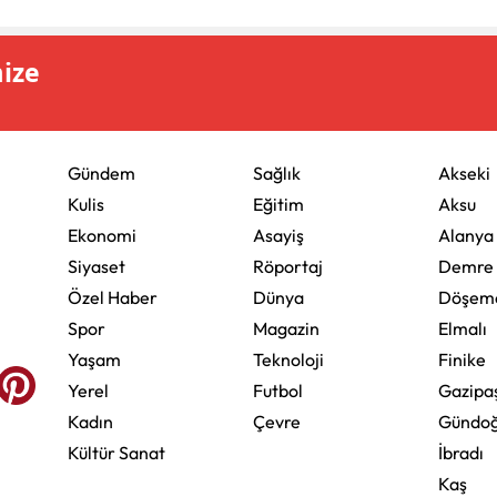
mize
Gündem
Sağlık
Akseki
Kulis
Eğitim
Aksu
Ekonomi
Asayiş
Alanya
Siyaset
Röportaj
Demre
Özel Haber
Dünya
Döşeme
Spor
Magazin
Elmalı
Yaşam
Teknoloji
Finike
Yerel
Futbol
Gazipa
Kadın
Çevre
Gündo
Kültür Sanat
İbradı
Kaş