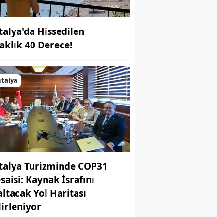
talya'da Hissedilen
caklık 40 Derece!
talya
talya Turizminde COP31
saisi: Kaynak İsrafını
altacak Yol Haritası
lirleniyor