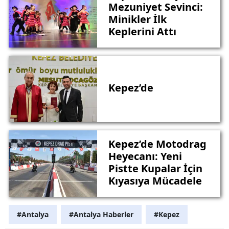
Mezuniyet Sevinci:
Minikler İlk
Keplerini Attı
Kepez’de
Kepez’de Motodrag
Heyecanı: Yeni
Pistte Kupalar İçin
Kıyasıya Mücadele
#Antalya
#Antalya Haberler
#Kepez