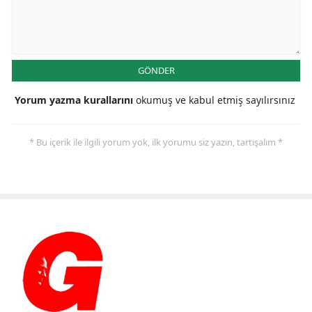
GÖNDER
Yorum yazma kurallarını
okumuş ve kabul etmiş sayılırsınız
* Bu içerik ile ilgili yorum yok, ilk yorumu siz yazın, tartışalım *