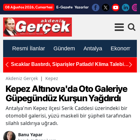
08 Ağustos 2026, Cumartesi
E-Gazete
Yazarlar
Resmi İlanlar
Gündem
Antalya
Ekonomi
okak
Sıcaklar Bastırdı, Siparişler Patladı! Klima Talebi
An
e Son
Yüzde 171 Arttı
Akdeniz Gerçek
|
Kepez
Kepez Altınova'da Oto Galeriye
Güpegündüz Kurşun Yağdırdı
Antalya'nın Kepez ilçesi Serik Caddesi üzerindeki bir
otomobil galerisi, yüzü maskeli bir şüpheli tarafından
silahlı saldırıya uğradı.
Banu Yapar