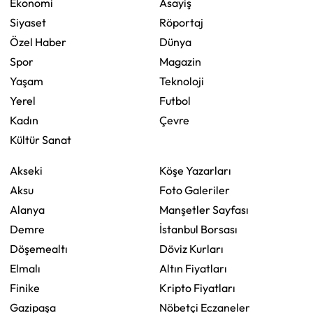
Ekonomi
Asayiş
Siyaset
Röportaj
Özel Haber
Dünya
Spor
Magazin
Yaşam
Teknoloji
Yerel
Futbol
Kadın
Çevre
Kültür Sanat
Akseki
Köşe Yazarları
Aksu
Foto Galeriler
Alanya
Manşetler Sayfası
Demre
İstanbul Borsası
Döşemealtı
Döviz Kurları
Elmalı
Altın Fiyatları
Finike
Kripto Fiyatları
Gazipaşa
Nöbetçi Eczaneler