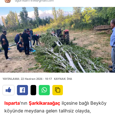
ugurfidan1956@gmail.com
YAYINLAMA: 22 Haziran 2026 - 10:17
KAYNAK: İHA
Isparta
'nın
Şarkikaraağaç
ilçesine bağlı Beyköy
köyünde meydana gelen talihsiz olayda,