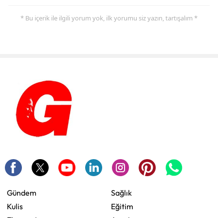
* Bu içerik ile ilgili yorum yok, ilk yorumu siz yazın, tartışalım *
Gündem
Sağlık
Kulis
Eğitim