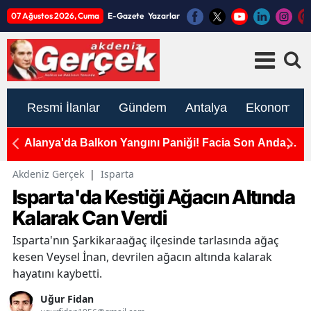
07 Ağustos 2026, Cuma
E-Gazete
Yazarlar
Resmi İlanlar
Gündem
Antalya
Ekonomi
da
Antalyaspor'dan Transfer ve Destek Çağrısı:
S
"Kanımızın Son Damlasına Kadar Savaşacağız"
S
Akdeniz Gerçek
|
Isparta
Isparta'da Kestiği Ağacın Altında
Kalarak Can Verdi
Isparta'nın Şarkikaraağaç ilçesinde tarlasında ağaç
kesen Veysel İnan, devrilen ağacın altında kalarak
hayatını kaybetti.
Uğur Fidan