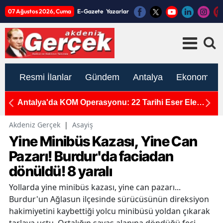
07 Ağustos 2026, Cuma
E-Gazete
Yazarlar
Resmi İlanlar
Gündem
Antalya
Ekonomi
nı
Antalya'da KOM Operasyonu: 22 Tarihi Eser Ele
K
Geçirildi
Y
Akdeniz Gerçek
|
Asayiş
Yine Minibüs Kazası, Yine Can
Pazarı! Burdur'da faciadan
dönüldü! 8 yaralı
Yollarda yine minibüs kazası, yine can pazarı...
Burdur'un Ağlasun ilçesinde sürücüsünün direksiyon
hakimiyetini kaybettiği yolcu minibüsü yoldan çıkarak