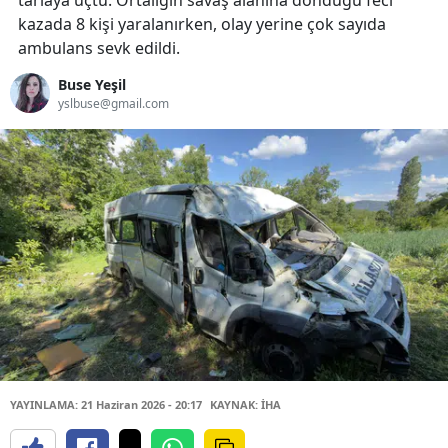
tarlaya uçtu. Ortalığın savaş alanına döndüğü feci
kazada 8 kişi yaralanırken, olay yerine çok sayıda
ambulans sevk edildi.
Buse Yeşil
yslbuse@gmail.com
YAYINLAMA: 21 Haziran 2026 - 20:17
KAYNAK: İHA