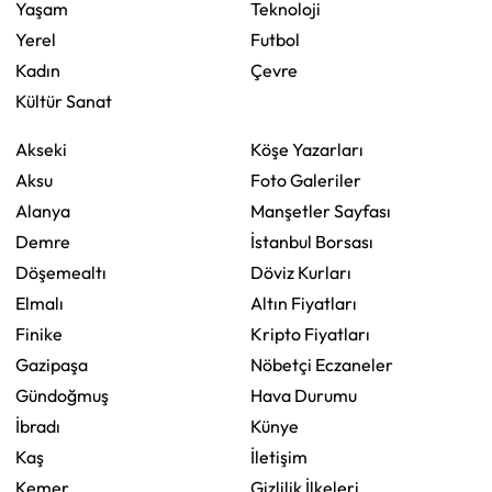
Yaşam
Teknoloji
Yerel
Futbol
Kadın
Çevre
Kültür Sanat
Akseki
Köşe Yazarları
Aksu
Foto Galeriler
Alanya
Manşetler Sayfası
Demre
İstanbul Borsası
Döşemealtı
Döviz Kurları
Elmalı
Altın Fiyatları
Finike
Kripto Fiyatları
Gazipaşa
Nöbetçi Eczaneler
Gündoğmuş
Hava Durumu
İbradı
Künye
Kaş
İletişim
Kemer
Gizlilik İlkeleri