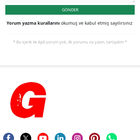
GÖNDER
Yorum yazma kurallarını
okumuş ve kabul etmiş sayılırsınız
* Bu içerik ile ilgili yorum yok, ilk yorumu siz yazın, tartışalım *