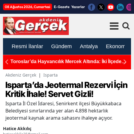
08 Ağustos 2026, Cumartesi
E-Gazete
Yazarlar
Resmi İlanlar
Gündem
Antalya
Ekonomi
ti
Toroslar’da Hayvancılık Mercek Altında: İki İlçede
A
Kapsamlı Saha Çalışması
Ça
De
Akdeniz Gerçek
|
Isparta
Isparta’da Jeotermal Rezervi İçin
Kritik İhale! Servet Gizli!
Isparta İl Özel İdaresi, Senirkent ilçesi Büyükkabaca
Belediyesi sınırlarında yer alan 4.898 hektarlık
jeotermal kaynak arama sahasını ihaleye açıyor.
Hatice Akkılıç