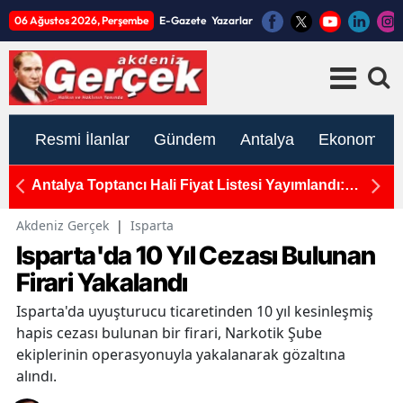
06 Ağustos 2026, Perşembe
E-Gazete
Yazarlar
Resmi İlanlar
Gündem
Antalya
Ekonomi
rcek
Antalya Toptancı Hali Fiyat Listesi Yayımlandı:
T
Sebze ve Meyvede Son Durum
H
Akdeniz Gerçek
|
Isparta
Isparta'da 10 Yıl Cezası Bulunan
Firari Yakalandı
Isparta'da uyuşturucu ticaretinden 10 yıl kesinleşmiş
hapis cezası bulunan bir firari, Narkotik Şube
ekiplerinin operasyonuyla yakalanarak gözaltına
alındı.