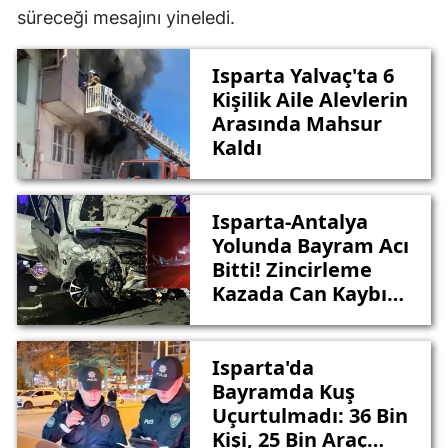
süreceği mesajını yineledi.
Isparta Yalvaç'ta 6
Kişilik Aile Alevlerin
Arasında Mahsur
Kaldı
Isparta-Antalya
Yolunda Bayram Acı
Bitti! Zincirleme
Kazada Can Kaybı
4’e Çıktı, 11 Yaralı
Isparta'da
Bayramda Kuş
Uçurtulmadı: 36 Bin
Kişi, 25 Bin Araç