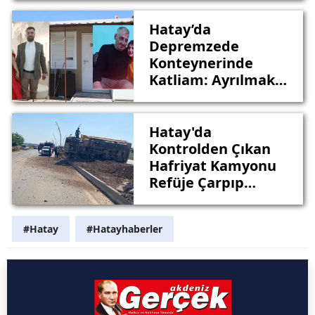
Hatay’da
Depremzede
Konteynerinde
Katliam: Ayrılmak
İsteyen Nişanlısını
ve Babasını Katletti
Hatay'da
Kontrolden Çıkan
Hafriyat Kamyonu
Refüje Çarpıp
Devrildi
#Hatay
#Hatayhaberler