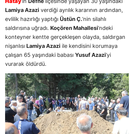
Hatay
’ın
Defne
ilçesinde yaşayan 30 yaşındaki
Lamiya Azazi
verdiği ayrılık kararının ardından,
evlilik hazırlığı yaptığı
Üstün Ç.
’nin silahlı
saldırısına uğradı.
Koçören Mahallesi
’ndeki
konteyner kentte gerçekleşen olayda, saldırgan
nişanlısı
Lamiya Azazi
ile kendisini korumaya
çalışan 65 yaşındaki babası
Yusuf Azazi
’yi
vurarak öldürdü.