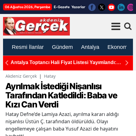
06 Ağustos 2026, Perşembe
E-Gazete
Yazarlar
Resmi İlanlar
Gündem
Antalya
Ekonomi
rcek
Antalya Toptancı Hali Fiyat Listesi Yayımlandı:
T
Sebze ve Meyvede Son Durum
H
Akdeniz Gerçek
|
Hatay
Ayrılmak İstediği Nişanlısı
Tarafından Katledildi: Baba ve
Kızı Can Verdi
Hatay Defne’de Lamiya Azazi, ayrılma kararı aldığı
nişanlısı Üstün Ç. tarafından öldürüldü. Olayı
engellemeye çalışan baba Yusuf Azazi de hayatını