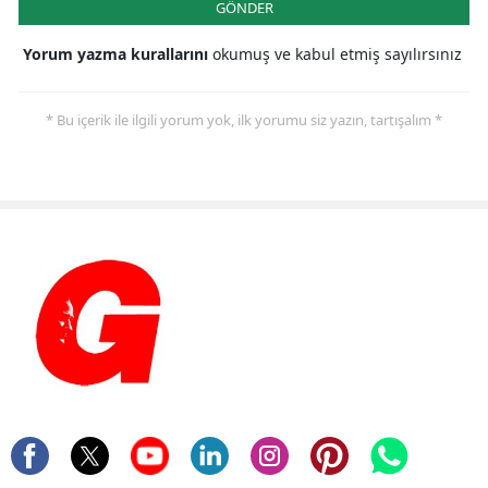
GÖNDER
Yorum yazma kurallarını
okumuş ve kabul etmiş sayılırsınız
* Bu içerik ile ilgili yorum yok, ilk yorumu siz yazın, tartışalım *