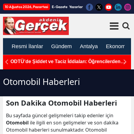
10 Ağustos 2026, Pazartesi
E-Gazete
Yazarlar
Resmi İlanlar
Gündem
Antalya
Ekonomi
k
ODTÜ'de Şiddet ve Taciz İddiaları: Öğrencilerden
1
Tepki ve İhraç Talebi
K
Otomobil Haberleri
Son Dakika Otomobil Haberleri
Bu sayfada güncel gelişmeleri takip edenler için
Otomobil
ile ilgili en son gelişmeler ve son dakika
Otomobil haberleri sunulmaktadır. Otomobil