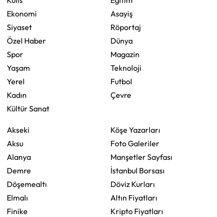
Kulis
Eğitim
Ekonomi
Asayiş
Siyaset
Röportaj
Özel Haber
Dünya
Spor
Magazin
Yaşam
Teknoloji
Yerel
Futbol
Kadın
Çevre
Kültür Sanat
Akseki
Köşe Yazarları
Aksu
Foto Galeriler
Alanya
Manşetler Sayfası
Demre
İstanbul Borsası
Döşemealtı
Döviz Kurları
Elmalı
Altın Fiyatları
Finike
Kripto Fiyatları